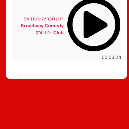
רונן טבריה סטנדאפ -
Broadway Comedy
Club -ניו יורק
00:06:24
סטנדאפ לצפייה ישירה