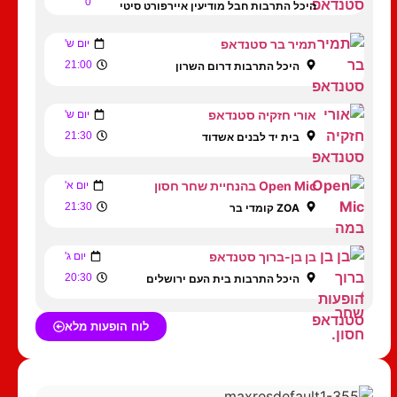
0
היכל התרבות חבל מודיעין איירפורט סיטי
תמיר בר סטנדאפ
יום ש'
21:00
היכל התרבות דרום השרון
אורי חזקיה סטנדאפ
יום ש'
21:30
בית יד לבנים אשדוד
Open Mic בהנחיית שחר חסון
יום א'
21:30
ZOA קומדי בר
בן בן-ברוך סטנדאפ
יום ג'
20:30
היכל התרבות בית העם ירושלים
לוח הופעות מלא