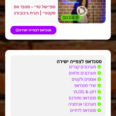
ספיישל טדי – סטנד אפ
פקטורי | חגית גינזבורג
00:04:10
סטנדאפ לצפייה ישירה
סטנדאפ לצפייה ישירה
מערכונים קצרים
מערכונים מלאים
אוספים ולקטים
שירי סטנדאפ
דוקו & VLOG
סטנדאפ מתורגם
מערכוני אנימציה
סטנדאפ לדתיים