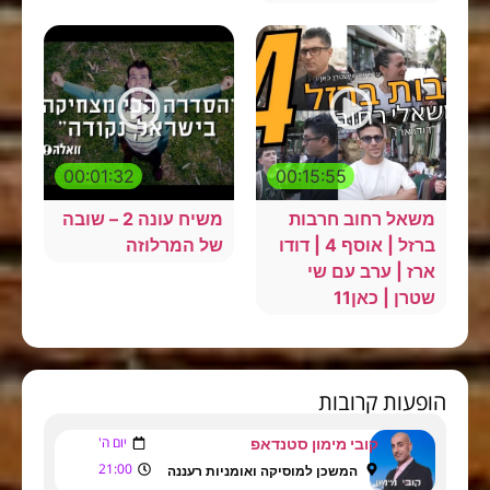
00:01:32
00:15:55
משאל רחוב חרבות
משיח עונה 2 – שובה
ברזל | אוסף 4 | דודו
של המרלוזה
ארז | ערב עם שי
שטרן | כאן11
הופעות קרובות
יום ה'
קובי מימון סטנדאפ
21:00
המשכן למוסיקה ואומניות רעננה