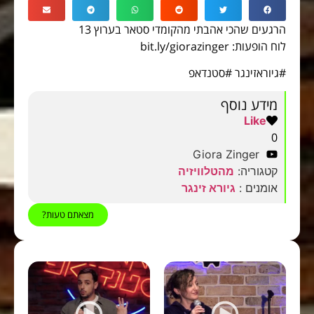
הרגעים שהכי אהבתי מהקומדי סטאר בערוץ 13
לוח הופעות: bit.ly/giorazinger
#גיוראזינגר #סטנדאפ
מידע נוסף
Like
0
Giora Zinger
קטגוריה:
מהטלוויזיה
אומנים :
גיורא זינגר
מצאתם טעות?