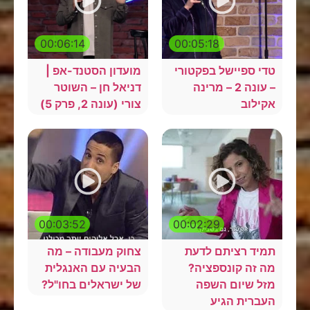
00:06:14
00:05:18
טדי ספיישל בפקטורי
מועדון הסטנד-אפ |
– עונה 2 – מרינה
דניאל חן – השוטר
אקילוב
צורי (עונה 2, פרק 5)
00:03:52
00:02:29
תמיד רציתם לדעת
צחוק מעבודה – מה
מה זה קונספציה?
הבעיה עם האנגלית
מזל שיום השפה
של ישראלים בחו"ל?
העברית הגיע