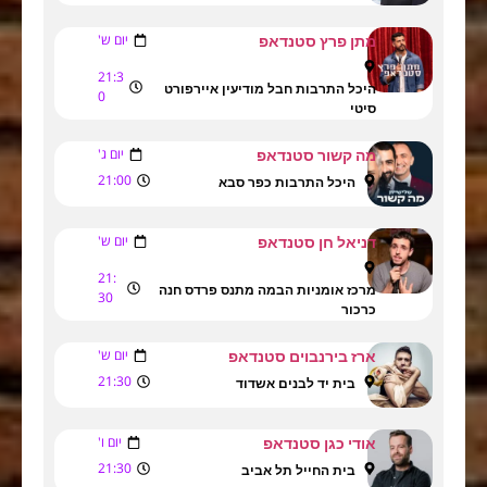
יום ש'
מתן פרץ סטנדאפ
21:3
היכל התרבות חבל מודיעין איירפורט
0
סיטי
יום ג'
מה קשור סטנדאפ
21:00
היכל התרבות כפר סבא
יום ש'
דניאל חן סטנדאפ
21:
מרכז אומניות הבמה מתנס פרדס חנה
30
כרכור
יום ש'
ארז בירנבוים סטנדאפ
21:30
בית יד לבנים אשדוד
יום ו'
אודי כגן סטנדאפ
21:30
בית החייל תל אביב