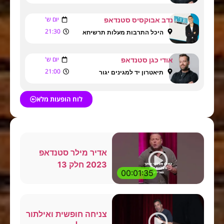
יום ש'
נדב אבוקסיס סטנדאפ
21:30
היכל התרבות מעלות תרשיחא
יום ש'
אודי כגן סטנדאפ
21:00
תיאטרון יד למגינים יגור
לוח הופעות מלא
אדיר מילר סטנדאפ
2023 חלק 13
00:01:35
צניחה חופשית ואילתור