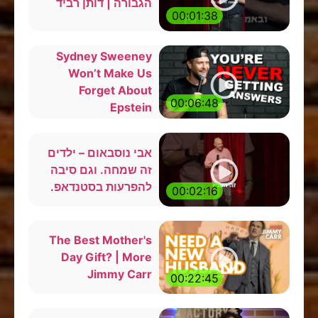
הגבורה | דותן רביד
00:01:38
Sydney Sweeney
Won’t Make Us
Forget About
00:06:48
Epstein
אבי נוסבאום – ילדים
זה שמחה. וגם סיבה
להפרעות בסטנדאפ.
00:02:16
The Best Mother's
Day Gift? | More
Jimmy Carr
00:22:45