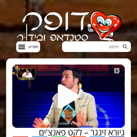
חדשות הבידור
סטנדאפ VOD
גיורא זינגר – לקט פאנצ'ים