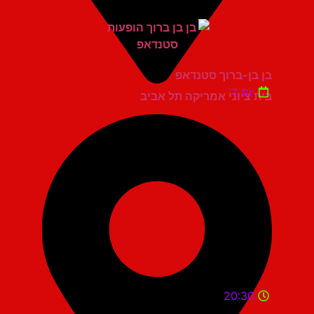
בן בן-ברוך סטנדאפ
יום ד'
בית ציוני אמריקה תל אביב
20:30