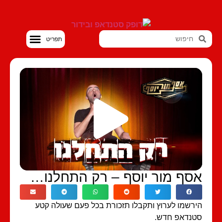
סטנדאפ VOD
סף מור יוסף – רק התחלנו…
רשמו לערוץ ותקבלו תזכורת בכל פעם שעולה קטע
נדאפ חדש.