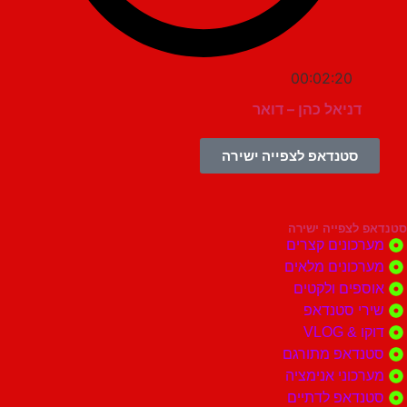
00:02:20
דניאל כהן – דואר
סטנדאפ לצפייה ישירה
צפייה ישירה
ונים קצרים
ונים מלאים
ים ולקטים
י סטנדאפ
 VLOG
דאפ מתורגם
וני אנימציה
דאפ לדתיים