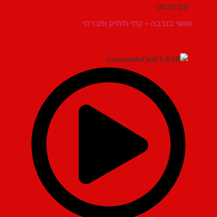
00:01:28
שושי בנדבה – קחי ת'תיק ותברחי