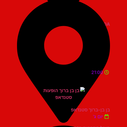
ZOA קומדי בר
21:00
בן בן-ברוך סטנדאפ
יום ג'