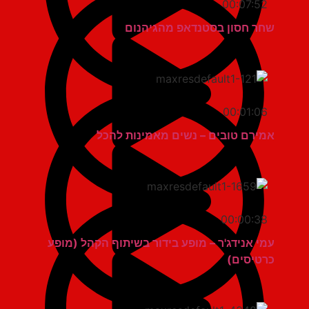
00:07:52
שחר חסון בסטנדאפ מהגיהנום
00:01:06
אמירם טובים – נשים מאמינות להכל
00:00:38
עמי אנידג'ר – מופע בידור בשיתוף הקהל (מופע
כרטיסים)