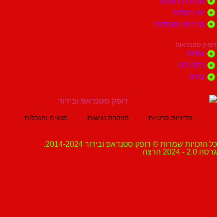
ת רווקים
הולדת
ות ומוסדות
נדאפ!
ת
 לנו
ה
מדיניות פרטיות
הצהרת נגישות
תנאים והגבלות
ת שמרות © דופק סטנדאפ ובידור 2014-2024.