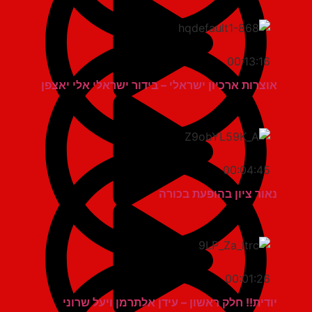
00:13:16
אוצרות ארכיון ישראלי – בידור ישראלי אלי יאצפן
00:04:45
נאור ציון בהופעת בכורה
00:01:26
יודית!! חלק ראשון – עידן אלתרמן ויעל שרוני