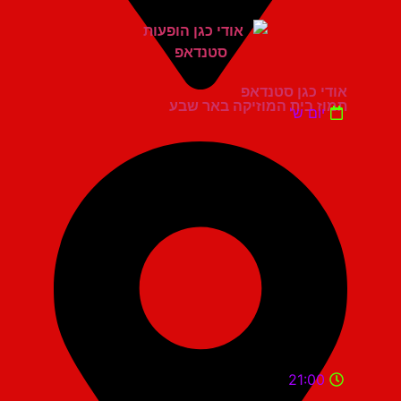
אודי כגן סטנדאפ
תמוז בית המוזיקה באר שבע
יום ש'
21:00