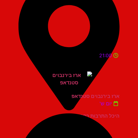
21:00
ארז בירנבוים סטנדאפ
יום ש'
היכל התרבות כפר סבא