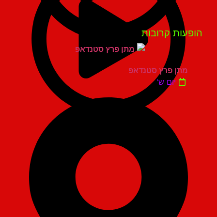
פעות קרובות
מתן פרץ סטנדאפ
יום ש'