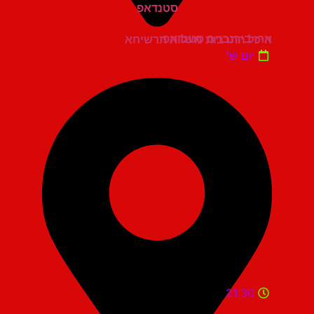
ארז בירנבוים סטנדאפ
היכל התרבות מעלות תרשיחא
יום ש'
21:30