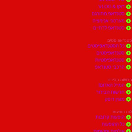
 VLOG
דאפ מתורגם
וני אנימציה
דאפ לדתיים
סטים
הסטנדאפיסטים
דאפיסטים
דאפיסטיות
בי סטנדאפ
בידור
ל האדום!
ות הבידור
ן דופק
ות
ות קרובות
הופעות
ות ומקומות