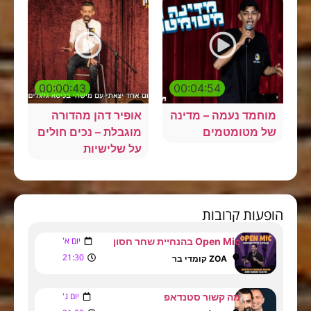
00:00:43
00:04:54
מוחמד נעמה – מדינה
אופיר דהן מהדורה
של מטומטמים
מוגבלת – נכים חולים
על שלישיות
הופעות קרובות
יום א'
Open Mic בהנחיית שחר חסון
21:30
ZOA קומדי בר
יום ג'
מה קשור סטנדאפ