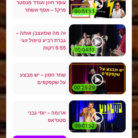
עופר חזון ועודד מנסטר
פרק1 – אסף אשתר
00:51:53
זה מה שמעצבן אותה –
גברת רביע טיפול זוגי
5:55 דקות
00:04:13
שחר חסון – יש מבצע
על שקפקפים
00:25:29
ארומה – יוסי גבני
סטנדאפ
00:01:52