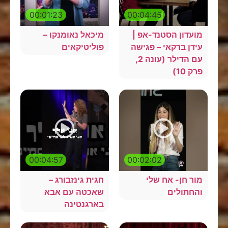
00:01:23
00:04:45
מועדון הסטנד-אפ |
מיכאל נאומנקו –
עידן ברקאי – פגישה
פוליטיקאים
עם הדילר (עונה 2,
פרק 10)
00:04:57
00:02:02
מור חן- אח שלי
חגית גינזבורג –
והחתולים
שאכטה עם אבא
בארגנטינה