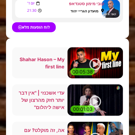
יום ד'
קובי מימון סטנדאפ
21:30
מועדון הגריי יהוד
לוח הופעות מלא
Shahar Hason – My
first line
00:05:38
עדי אשכנזי | "אין דבר
יותר חזק מהרצון של
אישה ליהלום"
00:01:03
אה, זה מוקלט? עם