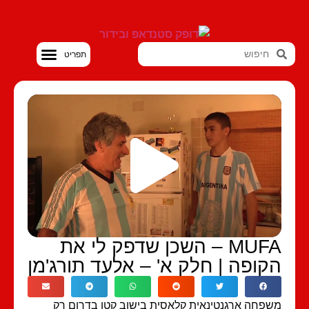
סטנדאפ VOD
MUFA – השכן שדפק לי את
קופה | חלק א' – אלעד תורג'מן
פחה ארגנטינאית קלאסית בישוב קטן בדרום רק