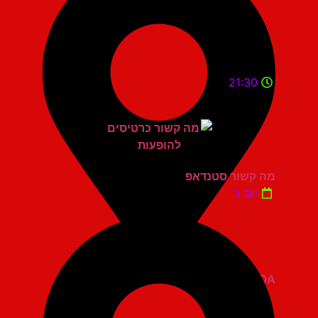
21:30
מה קשור סטנדאפ
יום ג'
ZOA קומדי בר