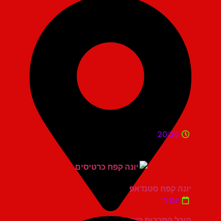
20:30
יונה קפח סטנדאפ
יום ד'
היכל התרבות ראשון לציון