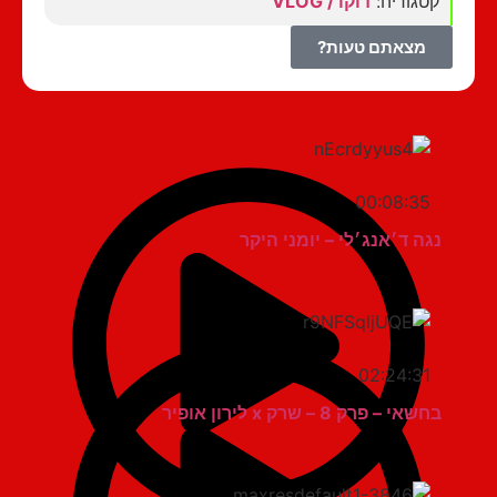
קטגוריה:
דוקו / VLOG
מצאתם טעות?
00:08:35
נגה ד׳אנג׳לי – יומני היקר
02:24:31
בחשאי – פרק 8 – שרק x לירון אופיר