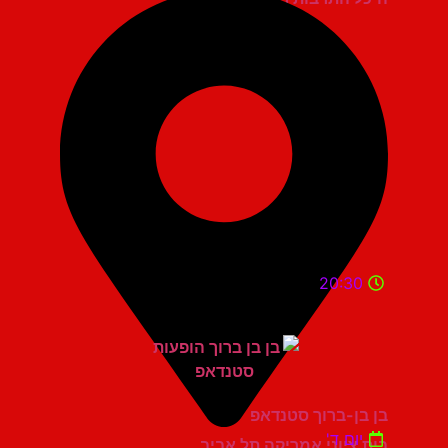
20:30
בן בן-ברוך סטנדאפ
יום ד'
בית ציוני אמריקה תל אביב