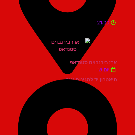
21:00
ארז בירנבוים סטנדאפ
יום ש'
תיאטרון יד למגינים יגור