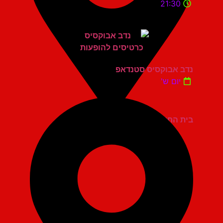
21:30
נדב אבוקסיס סטנדאפ
יום ש'
בית החייל תל אביב