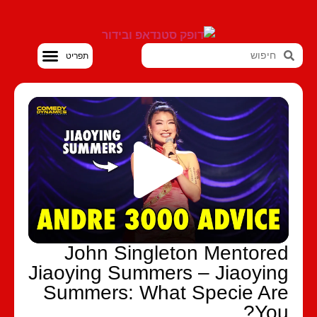
סטנדאפ VOD
John Singleton Mentore
Jiaoying Summers – Jiaoyin
Summers: What Specie Ar
You