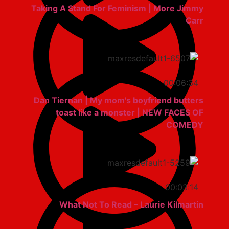
Taking A Stand For Feminism | More Jimmy
Carr
00:06:34
Dan Tiernan | My mom's boyfriend butters
toast like a monster | NEW FACES OF
COMEDY
00:03:14
What Not To Read – Laurie Kilmartin