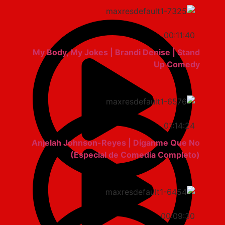
00:11:40
My Body, My Jokes | Brandi Denise | Stand
Up Comedy
01:14:24
Anjelah Johnson-Reyes | Díganme Que No
(Especial de Comedia Completo)
00:09:30