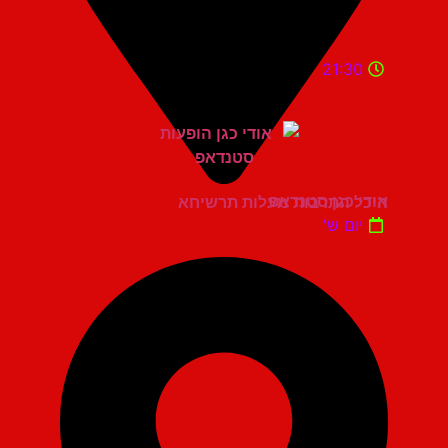
21:30
אודי כגן סטנדאפ
היכל התרבות מעלות תרשיחא
יום ש'