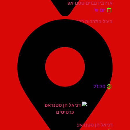
ארז בירנבוים סטנדאפ
יום ש'
היכל התרבות כפר סבא
21:30
דניאל חן סטנדאפ