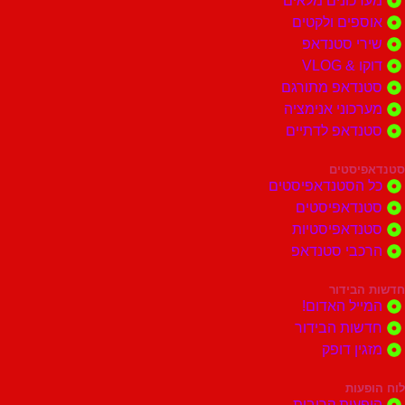
ונים מלאים
ים ולקטים
י סטנדאפ
 VLOG
דאפ מתורגם
וני אנימציה
דאפ לדתיים
סטים
הסטנדאפיסטים
דאפיסטים
דאפיסטיות
בי סטנדאפ
בידור
ל האדום!
ות הבידור
ן דופק
ות
ות קרובות