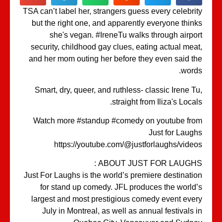
TSA can’t label her, strangers guess every celebri
but the right one, and apparently everyone thin
she's vegan. #IreneTu walks through airpo
security, childhood gay clues, eating actual mea
and her mom outing her before they even said t
word
Smart, dry, queer, and ruthless- classic Irene T
straight from Iliza's Local
Watch more #standup #comedy on youtube fr
Just for Laug
https://youtube.com/@justforlaughs/vide
ABOUT JUST FOR LAUGHS 
Just For Laughs is the world’s premiere destinati
for stand up comedy. JFL produces the world
largest and most prestigious comedy event eve
July in Montreal, as well as annual festivals 