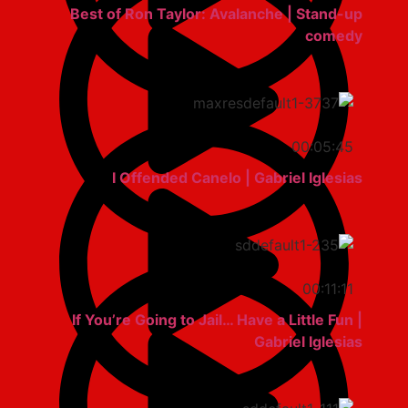
Best of Ron Taylor: Avalanche | Stand-up
comedy
00:05:45
I Offended Canelo | Gabriel Iglesias
00:11:11
If You’re Going to Jail… Have a Little Fun |
Gabriel Iglesias