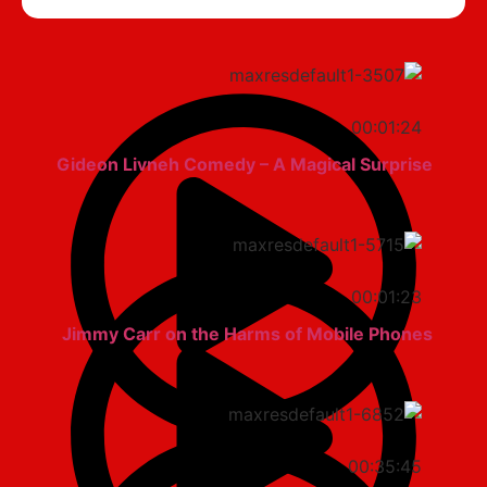
00:01:24
Gideon Livneh Comedy – A Magical Surprise
00:01:23
Jimmy Carr on the Harms of Mobile Phones
00:35:45