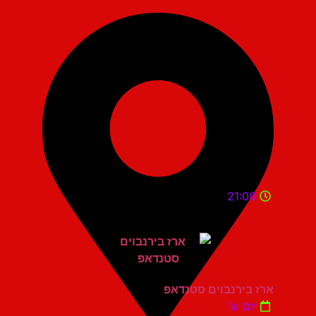
21:00
ארז בירנבוים סטנדאפ
יום ש'