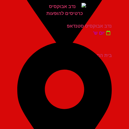
נדב אבוקסיס סטנדאפ
יום ש'
בית החייל תל אביב