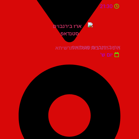
21:30
ארז בירנבוים סטנדאפ
היכל התרבות מעלות תרשיחא
יום ש'