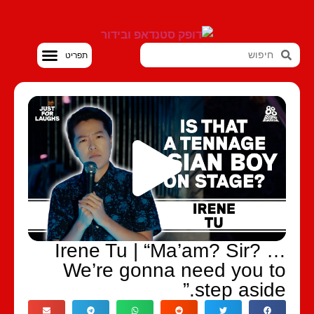
סטנדאפ VOD
Irene Tu | “Ma’am? Sir? 
We’re gonna need you t
step aside.