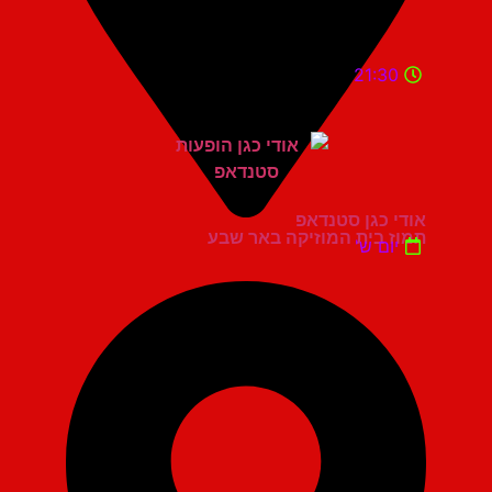
21:30
אודי כגן סטנדאפ
תמוז בית המוזיקה באר שבע
יום ש'