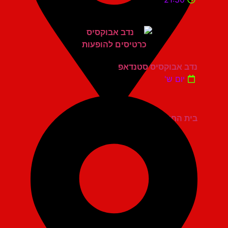
נדב אבוקסיס סטנדאפ
יום ש'
בית החייל תל אביב