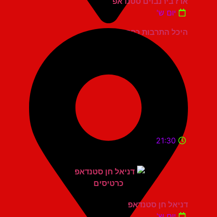
ארז בירנבוים סטנדאפ
יום ש'
היכל התרבות כפר סבא
21:30
דניאל חן סטנדאפ
יום ש'