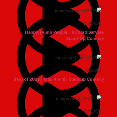
00:04:39
Happy, Dumb People – Richard Sarvate
Stand-Up Comedy
01:03:51
Best of 2025 | Max Amini | Standup Comedy
00:03:56