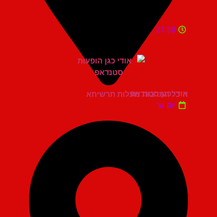
21:30
אודי כגן סטנדאפ
היכל התרבות מעלות תרשיחא
יום ש'