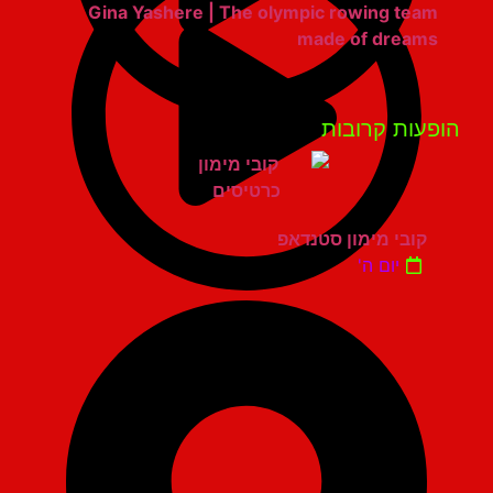
Gina Yashere | The olympic rowing team
made of dreams
פעות קרובות
קובי מימון סטנדאפ
יום ה'