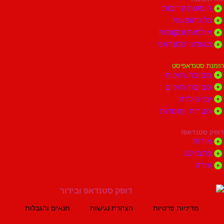
ות קרובות
הופעות
ות ומקומות
וני סטנדאפ
נדאפיסט
ת רווקות
ת רווקים
הולדת
ות ומוסדות
נדאפ!
ת
 לנו
ה
מדיניות פרטיות
הצהרת נגישות
תנאים והגבלות