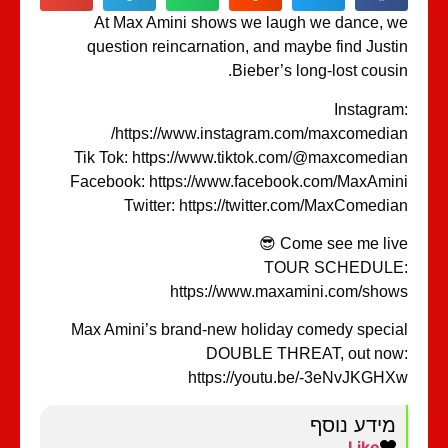
At Max Amini shows we laugh we dance, 
question reincarnation, and maybe find Just
Bieber’s long-lost cousi
Instagra
https://www.instagram.com/maxcomedia
Tik Tok: https://www.tiktok.com/@maxcomedi
Facebook: https://www.facebook.com/MaxAmi
Twitter: https://twitter.com/MaxComedi
Come see me live 
TOUR SCHEDULE
https://www.maxamini.com/sho
Max Amini’s brand-new holiday comedy speci
DOUBLE THREAT, out no
https://youtu.be/-3eNvJKGH
מידע נוסף
Like