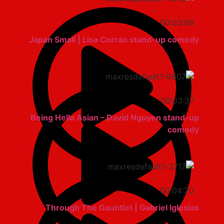
00:03:08
Japan Small | Lisa Corrao stand-up comedy
00:03:37
Being Hella Asian – David Nguyen stand-up
comedy
00:04:20
Through The Gauntlet | Gabriel Iglesias