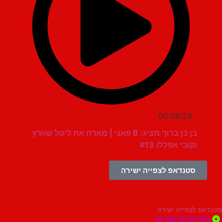
00:56:29
בן בן ברוך מציג: B פאני | מארח את ליטל שוורץ
וקובי אפללו #13
סטנדאפ לצפייה ישירה
צפייה ישירה
ונים קצרים