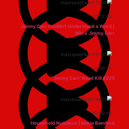
00:12:42
Jimmy Carr Couldn't Understand a Word |
More Jimmy Carr
01:06:30
Jimmy Carr: Road Kill 2025
00:06:49
Household Nuisance | Maria Bamford