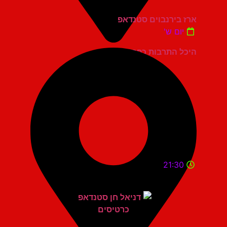
ארז בירנבוים סטנדאפ
יום ש'
היכל התרבות כפר סבא
21:30