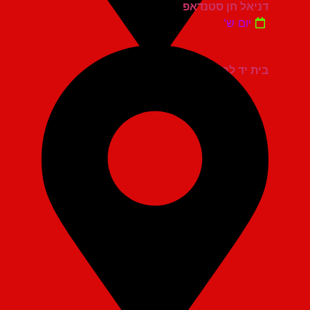
דניאל חן סטנדאפ
יום ש'
בית יד לבנים אשדוד