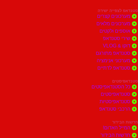
צפייה ישירה
ונים קצרים
ונים מלאים
ים ולקטים
י סטנדאפ
 VLOG
דאפ מתורגם
וני אנימציה
דאפ לדתיים
סטים
הסטנדאפיסטים
דאפיסטים
דאפיסטיות
בי סטנדאפ
בידור
ל האדום!
ות הבידור