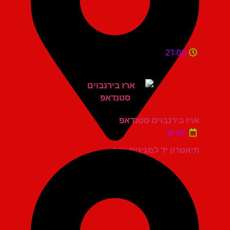
21:00
ארז בירנבוים סטנדאפ
יום ש'
תיאטרון יד למגינים יגור