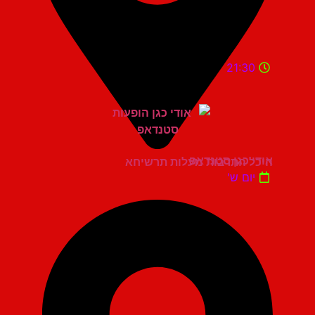
21:30
אודי כגן סטנדאפ
היכל התרבות מעלות תרשיחא
יום ש'