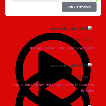
מצאתם טעות?
00:08:30
Shahar Hason – We Love Singapore
00:14:03
Top 5 Jokes from Bill Engvall's Final Comedy
Special