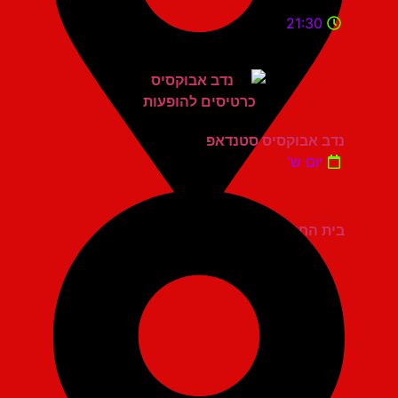
21:30
נדב אבוקסיס סטנדאפ
יום ש'
בית החייל תל אביב