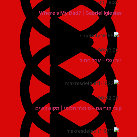
00:04:37
Where’s My Dad? | Gabriel Iglesias
00:02:55
ניר וגלי – אבד חתול
00:02:04
קובי קוריאט – פינצ'ר חלופי | מקושקשים