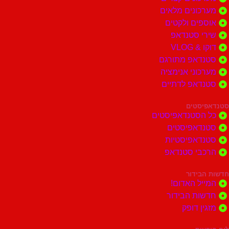
ונים מלאים
ים ולקטים
י סטנדאפ
 VLOG
דאפ מתורגם
וני אנימציה
דאפ לדתיים
סטים
הסטנדאפיסטים
דאפיסטים
דאפיסטיות
בי סטנדאפ
בידור
ל האדום!
ות הבידור
ן דופק