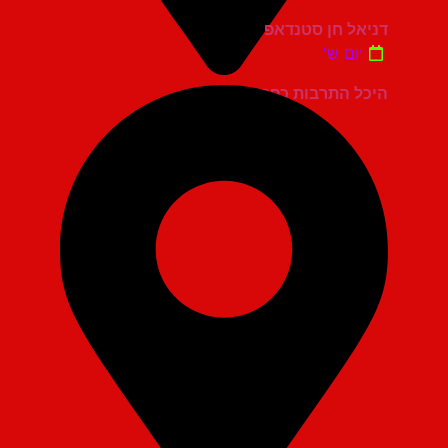
דניאל חן סטנדאפ
יום ש'
היכל התרבות כפר סבא