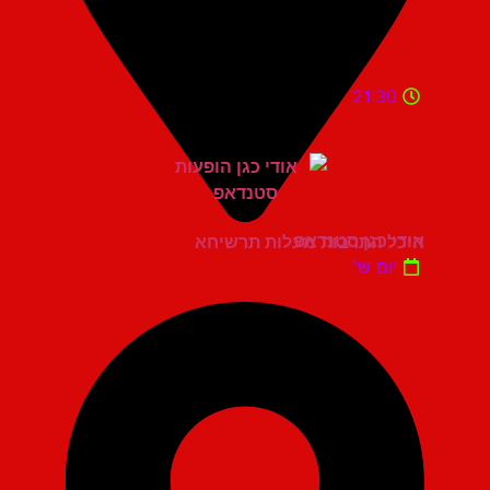
21:30
אודי כגן סטנדאפ
היכל התרבות מעלות תרשיחא
יום ש'