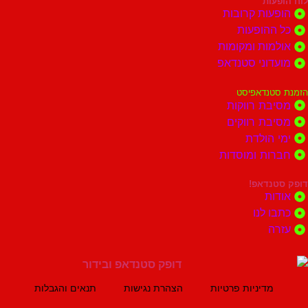
ות
ות קרובות
הופעות
ות ומקומות
וני סטנדאפ
נדאפיסט
ת רווקות
ת רווקים
הולדת
ות ומוסדות
נדאפ!
ת
 לנו
ה
מדיניות פרטיות
הצהרת נגישות
תנאים והגבלות