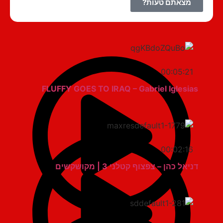
מצאתם טעות?
00:05:21
FLUFFY GOES TO IRAQ – Gabriel Iglesias
00:02:16
דניאל כהן – צפצוף קטלני 3 | מקושקשים