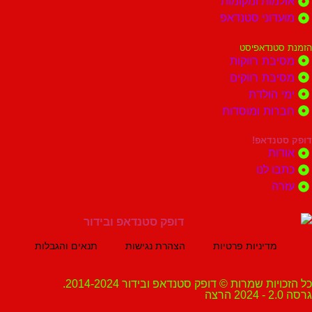
ות ומקומות
וני סטנדאפ
נדאפיסט
ת רווקות
ת רווקים
הולדת
ות ומוסדות
נדאפ!
ת
 לנו
ה
מדיניות פרטיות
הצהרת נגישות
תנאים והגבלות
ת שמרות © דופק סטנדאפ ובידור 2014-2024.