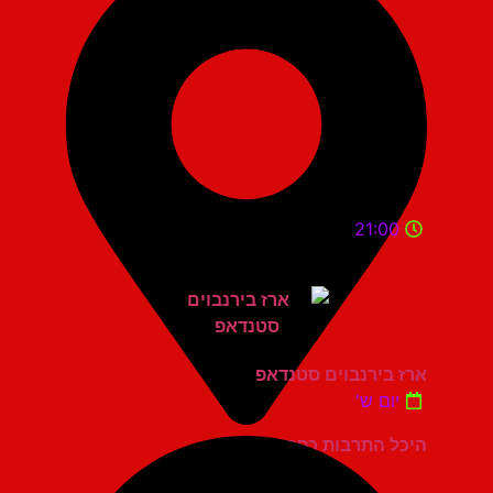
21:00
ארז בירנבוים סטנדאפ
יום ש'
היכל התרבות כפר סבא