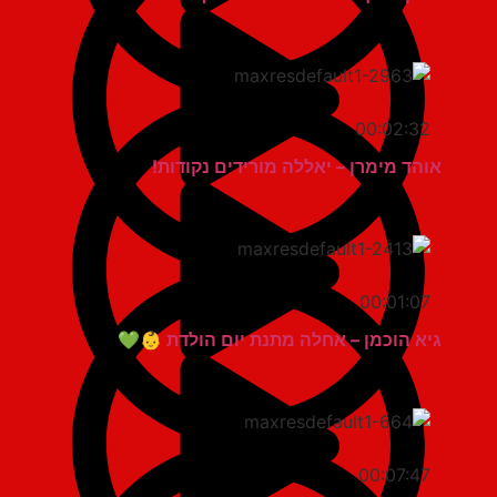
00:02:32
אוהד מימרן – יאללה מורידים נקודות!
00:01:07
גיא הוכמן – אחלה מתנת יום הולדת 👶💚
00:07:47