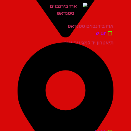
ארז בירנבוים סטנדאפ
יום ש'
תיאטרון יד למגינים יגור