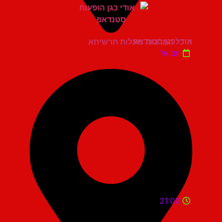
אודי כגן סטנדאפ
היכל התרבות מעלות תרשיחא
יום ש'
21:00