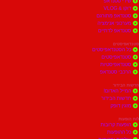
י סטנדאפ
 VLOG
דאפ מתורגם
וני אנימציה
דאפ לדתיים
סטים
הסטנדאפיסטים
דאפיסטים
דאפיסטיות
בי סטנדאפ
בידור
ל האדום!
ות הבידור
ן דופק
ות
ות קרובות
הופעות