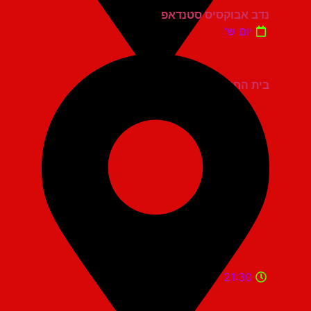
נדב אבוקסיס סטנדאפ
יום ש'
בית החייל תל אביב
21:30