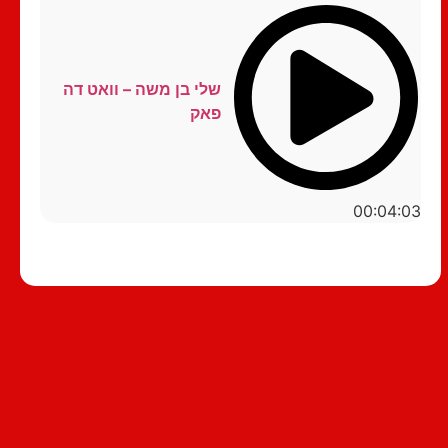
שלי בן משה – וואט דה
פאק
00:04:03
סטנדאפ לצפייה ישירה