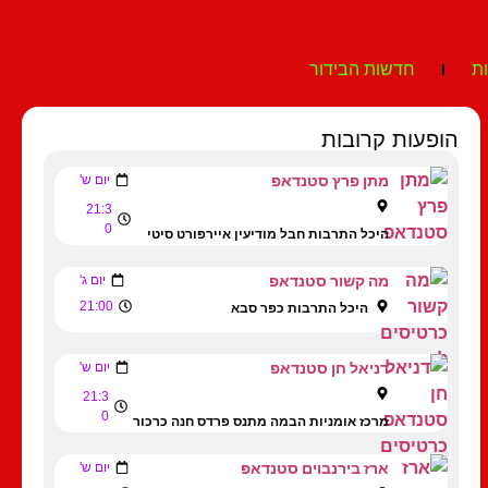
ת
חדשות הבידור
הופעות קרובות
מתן פרץ סטנדאפ
יום ש'
21:3
0
היכל התרבות חבל מודיעין איירפורט סיטי
מה קשור סטנדאפ
יום ג'
21:00
היכל התרבות כפר סבא
דניאל חן סטנדאפ
יום ש'
21:3
0
מרכז אומניות הבמה מתנס פרדס חנה כרכור
ארז בירנבוים סטנדאפ
יום ש'