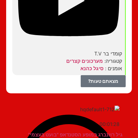
קומדי בר T.V
קטגוריה:
מערכונים קצרים
אומנים :
סיגל כהנא
מצאתם טעות?
00:01:28
גיל רוזנברג במופע הסטנדאפ "בועט בעצמי"