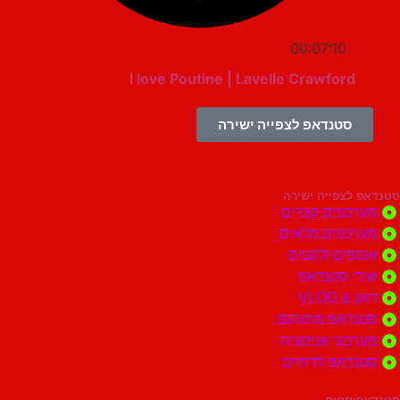
00:07:10
I love Poutine | Lavelle Crawford
סטנדאפ לצפייה ישירה
צפייה ישירה
ונים קצרים
ונים מלאים
ים ולקטים
י סטנדאפ
 VLOG
דאפ מתורגם
וני אנימציה
דאפ לדתיים