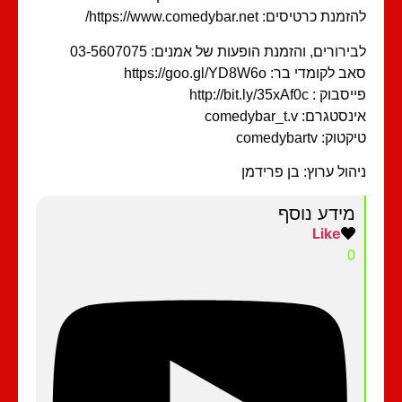
נת כרטיסים: https://www.comedybar.net/
ירורים, והזמנת הופעות של אמנים: 03-5607075
 לקומדי בר: https://goo.gl/YD8W6o
וק : http://bit.ly/35xAf0c
סטגרם: comedybar_t.v
וק: comedybartv
הול ערוץ: בן פרידמן
מידע נוסף
Like
0