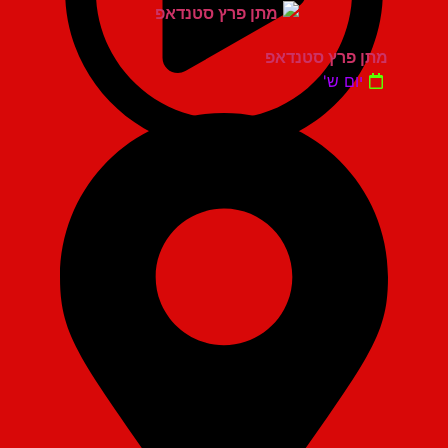
מתן פרץ סטנדאפ
יום ש'