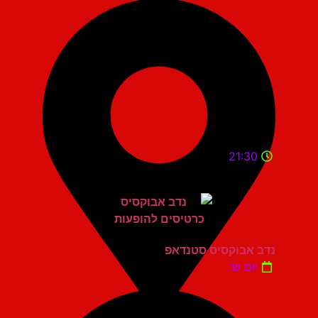
21:30
נדב אבוקסיס סטנדאפ
יום ש'