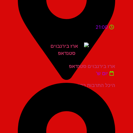
21:00
ארז בירנבוים סטנדאפ
יום ש'
היכל התרבות כפר סבא