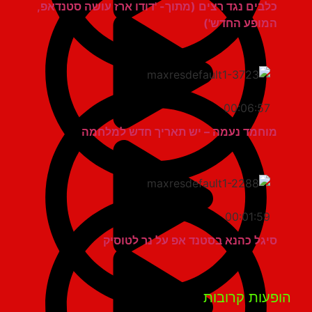
כלבים נגד רצים (מתוך- 'דודו ארז עושה סטנדאפ,
המופע החדש')
00:06:57
מוחמד נעמה – יש תאריך חדש למלחמה
00:01:59
סיגל כהנא בסטנד אפ על נר לטוסיק
פעות קרובות