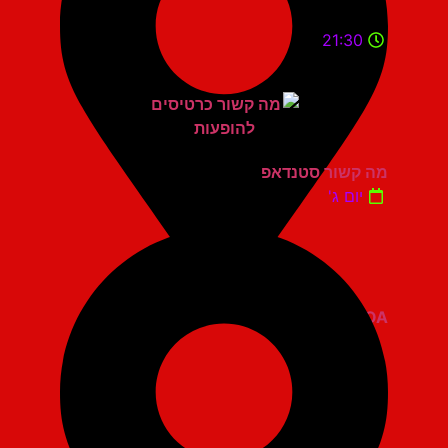
21:30
מה קשור סטנדאפ
יום ג'
ZOA קומדי בר