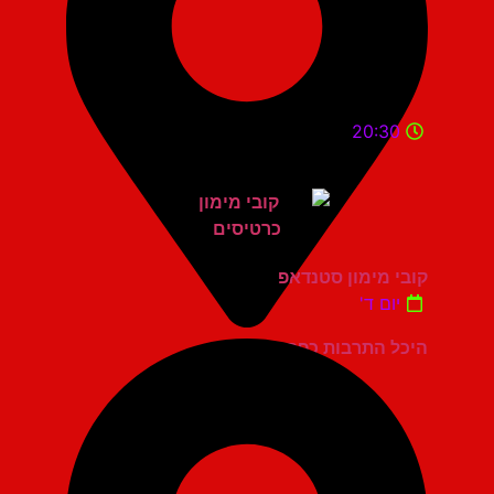
20:30
קובי מימון סטנדאפ
יום ד'
היכל התרבות כפר סבא