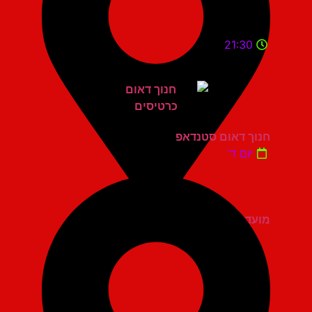
21:30
חנוך דאום סטנדאפ
יום ד'
מועדון הגריי יהוד