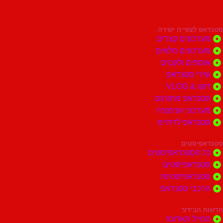
צפייה ישירה
ונים קצרים
ונים מלאים
ים ולקטים
י סטנדאפ
 VLOG
דאפ מתורגם
וני אנימציה
דאפ לדתיים
סטים
הסטנדאפיסטים
דאפיסטים
דאפיסטיות
בי סטנדאפ
בידור
ל האדום!