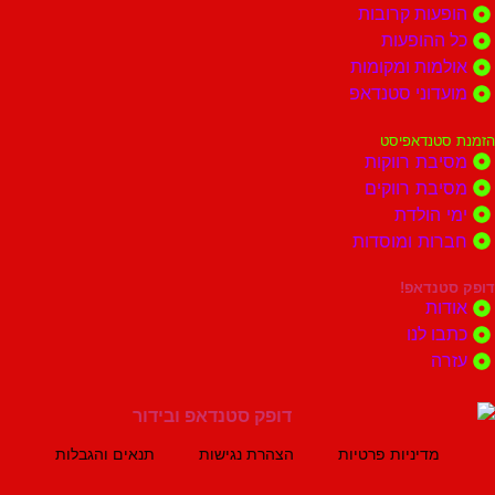
ות קרובות
הופעות
ות ומקומות
וני סטנדאפ
נדאפיסט
ת רווקות
ת רווקים
הולדת
ות ומוסדות
נדאפ!
ת
 לנו
ה
מדיניות פרטיות
הצהרת נגישות
תנאים והגבלות