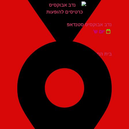
נדב אבוקסיס סטנדאפ
יום ש'
בית החייל תל אביב