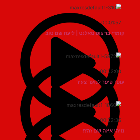
00:01:57
קומדי בר גוט טאלנט | ליעוז שם טוב
00:02:00
עופר פיפר לנוער צעיר
00:02:36
נויה! איזה שם זה?!