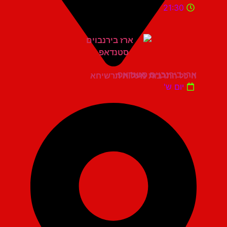
21:30
ארז בירנבוים סטנדאפ
היכל התרבות מעלות תרשיחא
יום ש'