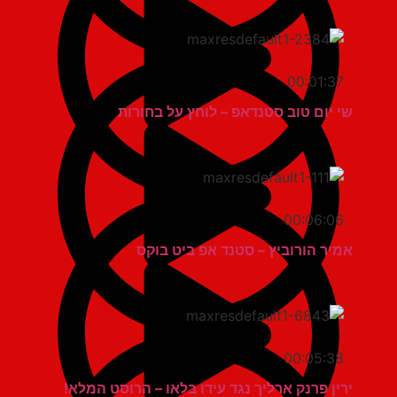
00:01:37
שי יום טוב סטנדאפ – לוחץ על בחורות
00:06:06
אמיר הורוביץ – סטנד אפ ביט בוקס
00:05:38
ירין פרנק ארליך נגד עידו בלאו – הרוסט המלא!