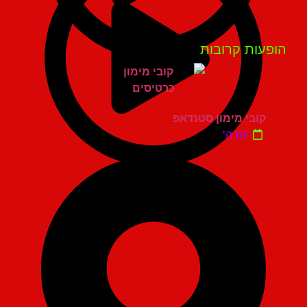
פעות קרובות
קובי מימון סטנדאפ
יום ה'