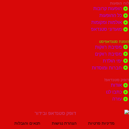
ות
ות קרובות
הופעות
ות ומקומות
וני סטנדאפ
נדאפיסט
ת רווקות
ת רווקים
הולדת
ות ומוסדות
נדאפ!
ת
 לנו
ה
מדיניות פרטיות
הצהרת נגישות
תנאים והגבלות