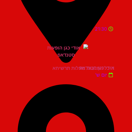
21:30
אודי כגן סטנדאפ
היכל התרבות מעלות תרשיחא
יום ש'