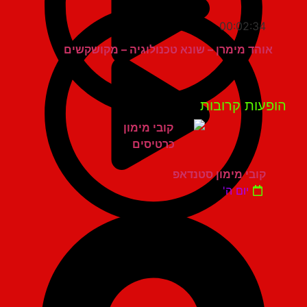
00:02:34
אוהד מימרן – שונא טכנולוגיה – מקושקשים
פעות קרובות
קובי מימון סטנדאפ
יום ה'