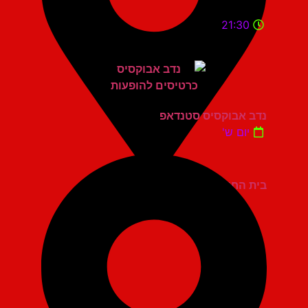
21:30
נדב אבוקסיס סטנדאפ
יום ש'
בית החייל תל אביב