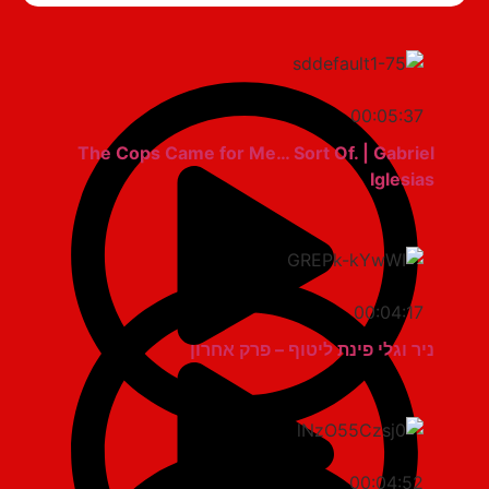
00:05:37
The Cops Came for Me… Sort Of. | Gabriel
Iglesias
00:04:17
ניר וגלי פינת ליטוף – פרק אחרון
00:04:52