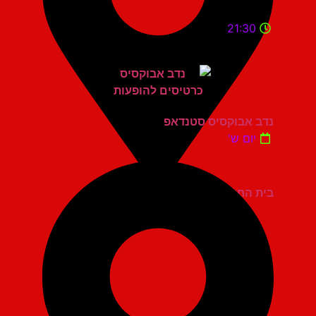
21:30
נדב אבוקסיס סטנדאפ
יום ש'
בית החייל תל אביב