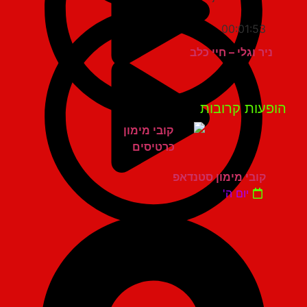
00:01:53
ניר וגלי – חיי כלב
פעות קרובות
קובי מימון סטנדאפ
יום ה'