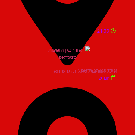
21:30
אודי כגן סטנדאפ
היכל התרבות מעלות תרשיחא
יום ש'