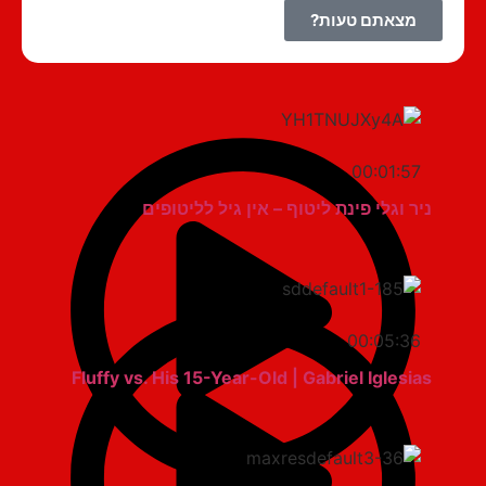
מצאתם טעות?
00:01:57
ניר וגלי פינת ליטוף – אין גיל לליטופים
00:05:36
Fluffy vs. His 15-Year-Old | Gabriel Iglesias