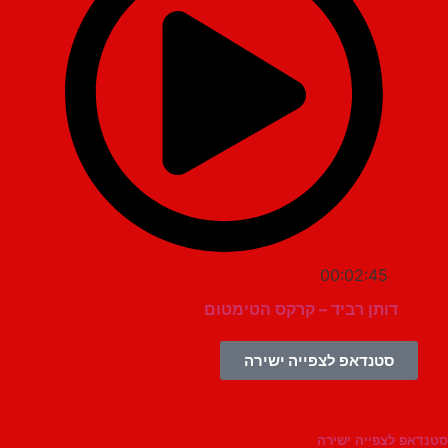
00:02:45
דותן רביד – קרקס הטימטום
סטנדאפ לצפייה ישירה
צפייה ישירה