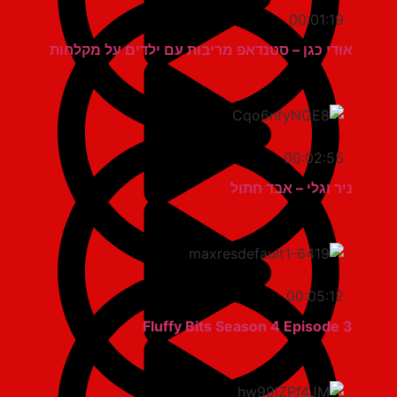
00:01:19
אודי כגן – סטנדאפ מריבות עם ילדים על מקלחות
00:02:55
ניר וגלי – אבד חתול
00:05:12
Fluffy Bits Season 4 Episode 3