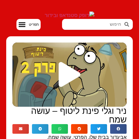
סטנדאפ VOD
יר וגלי פינת ליטוף – עושה
מח
יגדור בבית שלו, הפרטי, עושה שמח.