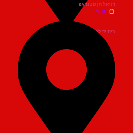
דניאל חן סטנדאפ
יום ש'
בית יד לבנים אשדוד