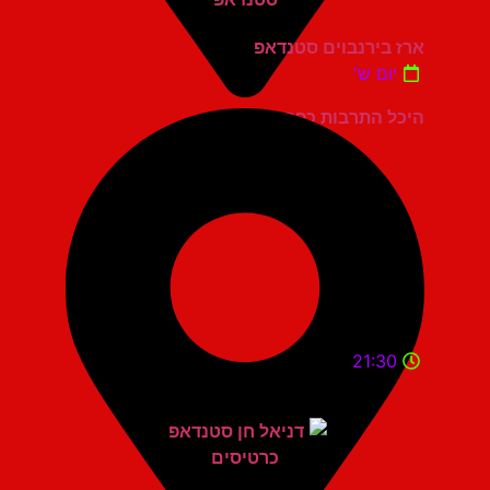
ארז בירנבוים סטנדאפ
יום ש'
היכל התרבות כפר סבא
21:30