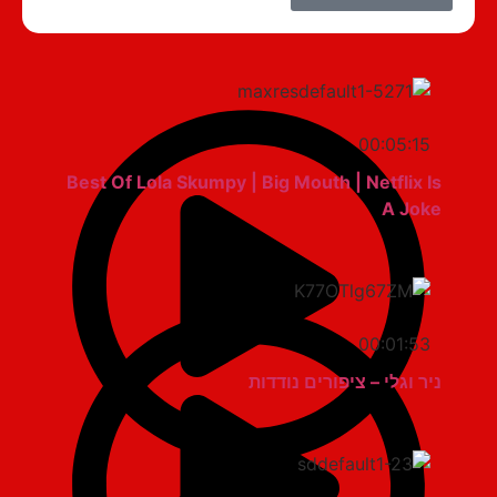
00:05:15
Best Of Lola Skumpy | Big Mouth | Netflix Is
A Joke
00:01:53
ניר וגלי – ציפורים נודדות