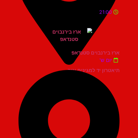
21:00
ארז בירנבוים סטנדאפ
יום ש'
תיאטרון יד למגינים יגור