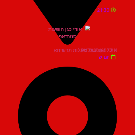
21:30
אודי כגן סטנדאפ
היכל התרבות מעלות תרשיחא
יום ש'