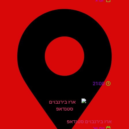
21:00
ארז בירנבוים סטנדאפ
יום ש'