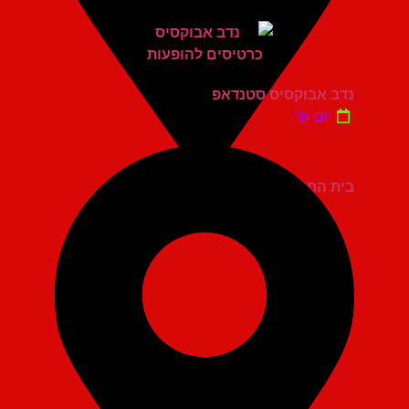
נדב אבוקסיס סטנדאפ
יום ש'
בית החייל תל אביב