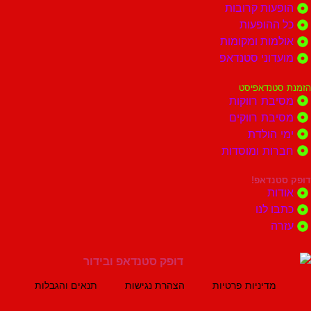
ות קרובות
הופעות
ות ומקומות
וני סטנדאפ
נדאפיסט
ת רווקות
ת רווקים
הולדת
ות ומוסדות
נדאפ!
ת
 לנו
ה
מדיניות פרטיות
הצהרת נגישות
תנאים והגבלות