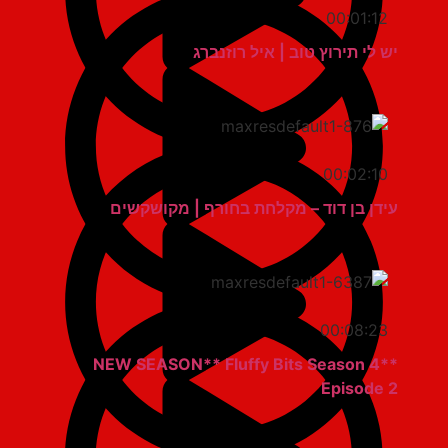
00:01:12
יש לי תירוץ טוב | איל רוזנברג
00:02:10
עידן בן דוד – מקלחת בחורף | מקושקשים
00:08:23
**NEW SEASON** Fluffy Bits Season 4
Episode 2