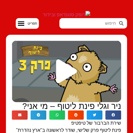
סטנדאפ VOD
יר וגלי פינת ליטוף – מי אני?
רת הברבור של טיפטיפ
נת ליטוף פרק שלישי, שודר לראשונה ב"ארץ נהדרת"