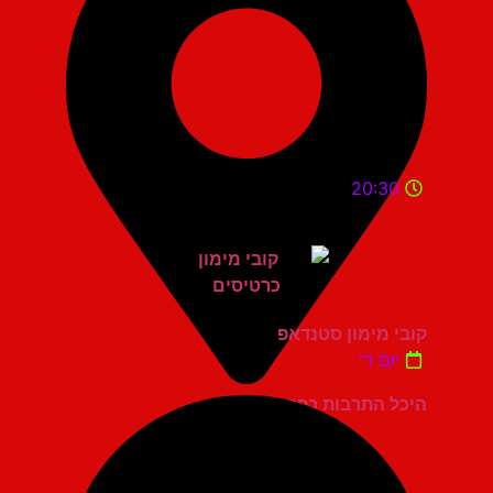
20:30
קובי מימון סטנדאפ
יום ד'
היכל התרבות כפר סבא