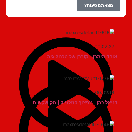
מצאתם טעות?
00:02:27
אוהד מימרן – קורבן של טכנולוגיה
00:02:16
דניאל כהן – צפצוף קטלני 3 | מקושקשים