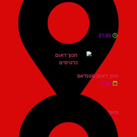
21:30
חנוך דאום סטנדאפ
יום ד'
מועדון הגריי יהוד