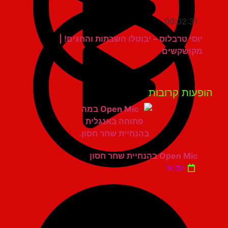
00:02:31
יוסי טרבלוס – יבוטלו השבתות והחגים! |
מקושקשים
פעות קרובות
Open Mic בהנחיית שחר חסון
יום א'