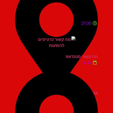
21:30
מה קשור סטנדאפ
יום ג'
ZOA קומדי בר