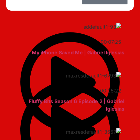
00:07:25
My iPhone Saved Me | Gabriel Iglesias
00:05:22
Fluffy Bits Season 6 Episode 2 | Gabriel
Iglesias