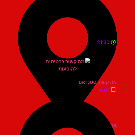
21:30
מה קשור סטנדאפ
יום ג'
ZOA קומדי בר