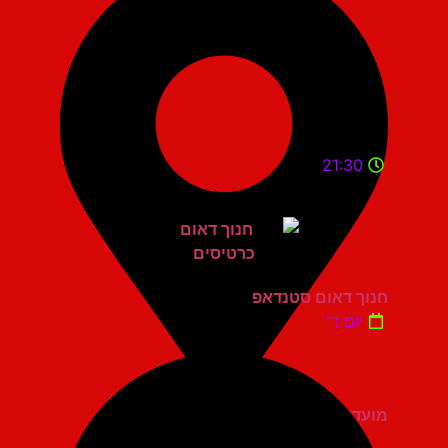
21:30
חנוך דאום סטנדאפ
יום ד'
מועדון הגריי יהוד