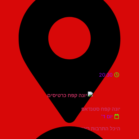
20:30
יונה קפח סטנדאפ
יום ד'
היכל התרבות ראשון לציון