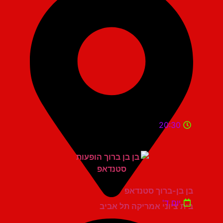
20:30
בן בן-ברוך סטנדאפ
יום ד'
בית ציוני אמריקה תל אביב