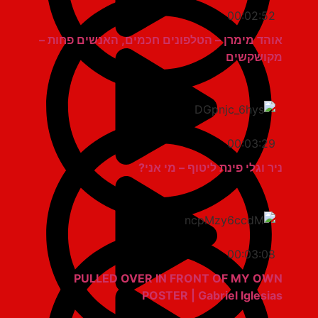
00:02:52
אוהד מימרן – הטלפונים חכמים, האנשים פחות –
מקושקשים
00:03:29
ניר וגלי פינת ליטוף – מי אני?
00:03:08
PULLED OVER IN FRONT OF MY OWN
POSTER | Gabriel Iglesias