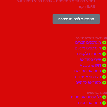
נתקע לה הדף במדפסת – גברת רביע טיפול זוגי
5:55 דקות
סטנדאפ לצפייה ישירה
צפייה ישירה
ונים קצרים
ונים מלאים
ים ולקטים
י סטנדאפ
 VLOG
דאפ מתורגם
וני אנימציה
דאפ לדתיים
סטים
הסטנדאפיסטים
דאפיסטים