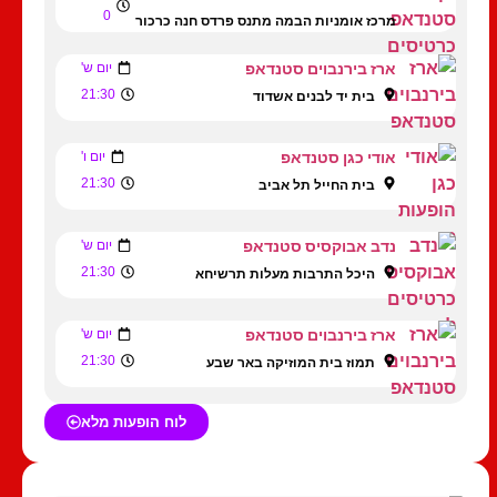
0
מרכז אומניות הבמה מתנס פרדס חנה כרכור
ארז בירנבוים סטנדאפ
יום ש'
21:30
בית יד לבנים אשדוד
אודי כגן סטנדאפ
יום ו'
21:30
בית החייל תל אביב
נדב אבוקסיס סטנדאפ
יום ש'
21:30
היכל התרבות מעלות תרשיחא
ארז בירנבוים סטנדאפ
יום ש'
21:30
תמוז בית המוזיקה באר שבע
לוח הופעות מלא