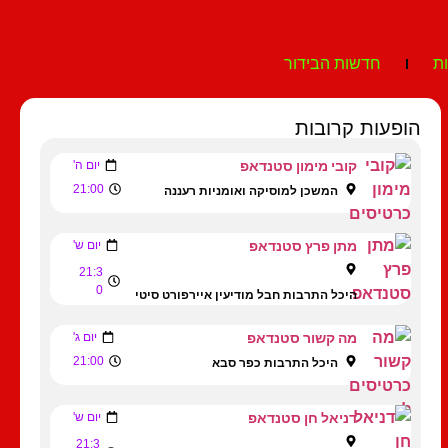
ת
חדשות הבידור
הופעות קרובות
קובי מימון סטנדאפ
יום ה'
21:00
המשכן למוסיקה ואומניות רעננה
מתן פרץ סטנדאפ
יום ש'
21:3
0
היכל התרבות חבל מודיעין איירפורט סיטי
מה קשור סטנדאפ
יום ג'
21:00
היכל התרבות כפר סבא
דניאל חן סטנדאפ
יום ש'
21:3