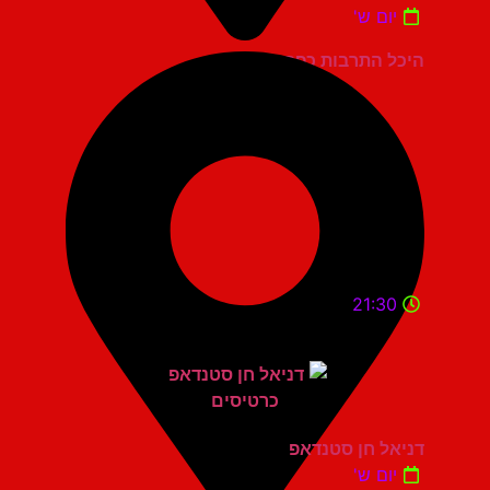
יום ש'
היכל התרבות כפר סבא
21:30
דניאל חן סטנדאפ
יום ש'