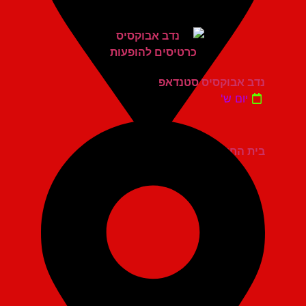
נדב אבוקסיס סטנדאפ
יום ש'
בית החייל תל אביב