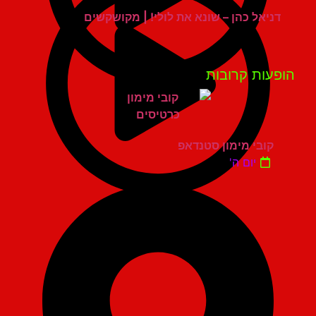
דניאל כהן – שונא את לולי! | מקושקשים
פעות קרובות
קובי מימון סטנדאפ
יום ה'