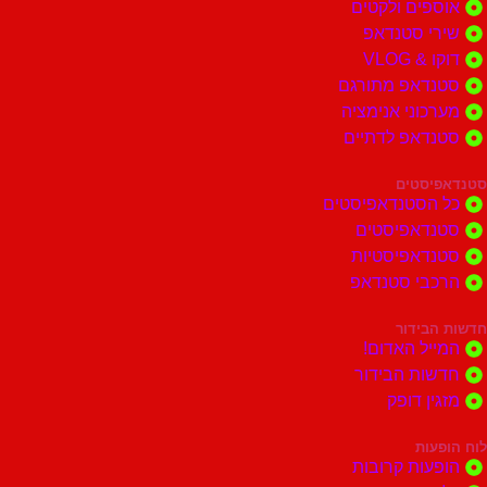
ים ולקטים
י סטנדאפ
 VLOG
דאפ מתורגם
וני אנימציה
דאפ לדתיים
סטים
הסטנדאפיסטים
דאפיסטים
דאפיסטיות
בי סטנדאפ
בידור
ל האדום!
ות הבידור
ן דופק
ות
ות קרובות