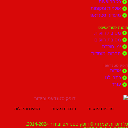
הופעות
ות ומקומות
וני סטנדאפ
נדאפיסט
ת רווקות
ת רווקים
הולדת
ות ומוסדות
נדאפ!
ת
 לנו
ה
מדיניות פרטיות
הצהרת נגישות
תנאים והגבלות
ת שמרות © דופק סטנדאפ ובידור 2014-2024.