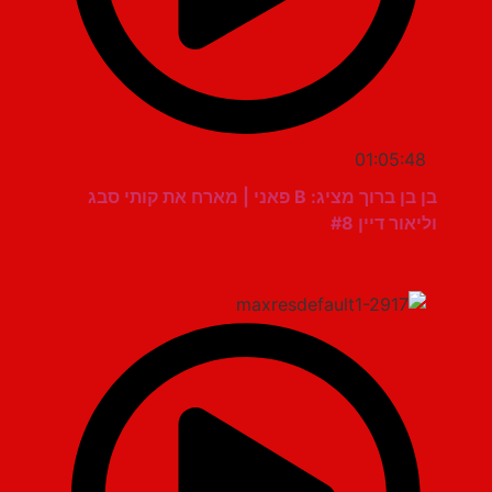
01:05:48
בן בן ברוך מציג: B פאני | מארח את קותי סבג
וליאור דיין #8