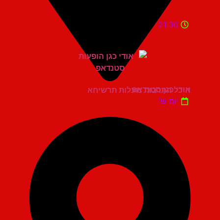
21:30
אודי כגן סטנדאפ
היכל התרבות מעלות תרשיחא
יום ש'