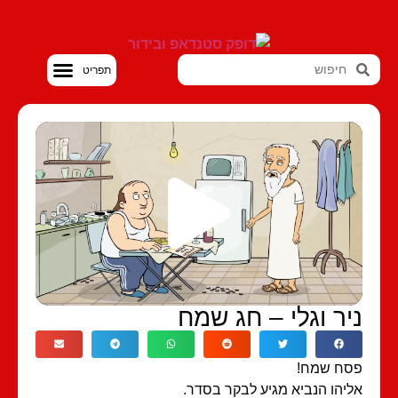
סטנדאפ VOD
יר וגלי – חג שמח
סח שמח!
יהו הנביא מגיע לבקר בסדר.