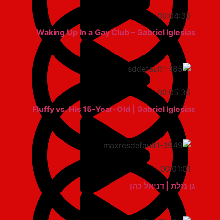
00:04:33
Waking Up In a Gay Club – Gabriel Iglesias
00:05:36
Fluffy vs. His 15-Year-Old | Gabriel Iglesias
00:01:01
גן נזלת | דניאל כהן