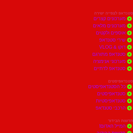
צפייה ישירה
ונים קצרים
ונים מלאים
ים ולקטים
י סטנדאפ
 VLOG
דאפ מתורגם
וני אנימציה
דאפ לדתיים
סטים
הסטנדאפיסטים
דאפיסטים
דאפיסטיות
בי סטנדאפ
בידור
ל האדום!