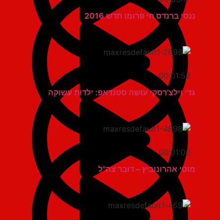
ננסי ברנדס חי פרומו חדש 2016
00:01:58
גדי וילצ'רסקי עושה סטנדאפ: ילדות עשוקה
00:01:06
מוטי אהרונוביץ – דובר צה"ל