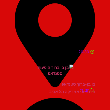
20:30
בן בן-ברוך סטנדאפ
יום ד'
בית ציוני אמריקה תל אביב