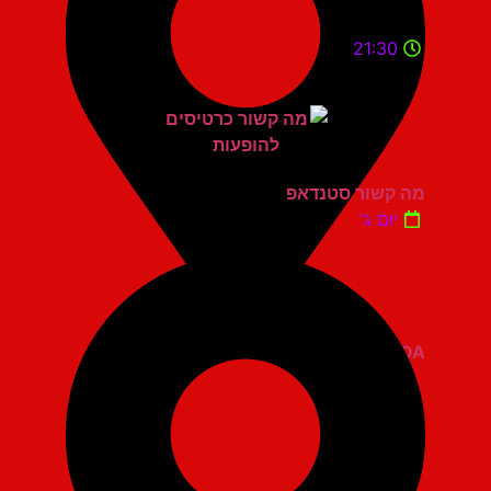
21:30
מה קשור סטנדאפ
יום ג'
ZOA קומדי בר