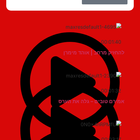
00:01:40
להחזיק מרחב | אוהד מימרן
00:01:32
אמירם טובים – גלה את הערס
00:03:17