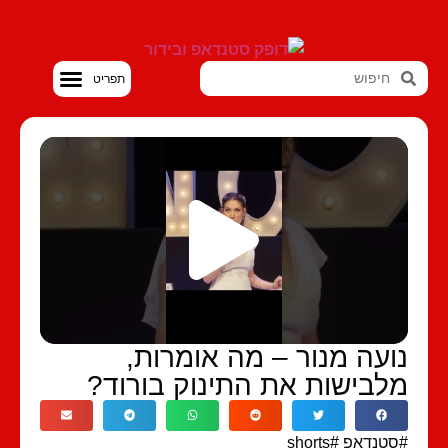
סטנדאפ VOD
ועה מנור – מה אומרות,
לבישות את התינוק בורוד?
טנדאפ #shorts