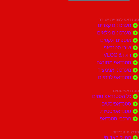
צפייה ישירה
ונים קצרים
ונים מלאים
ים ולקטים
י סטנדאפ
 VLOG
דאפ מתורגם
וני אנימציה
דאפ לדתיים
סטים
הסטנדאפיסטים
דאפיסטים
דאפיסטיות
בי סטנדאפ
בידור
ל האדום!