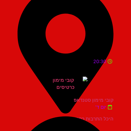
20:30
קובי מימון סטנדאפ
יום ד'
היכל התרבות כפר סבא