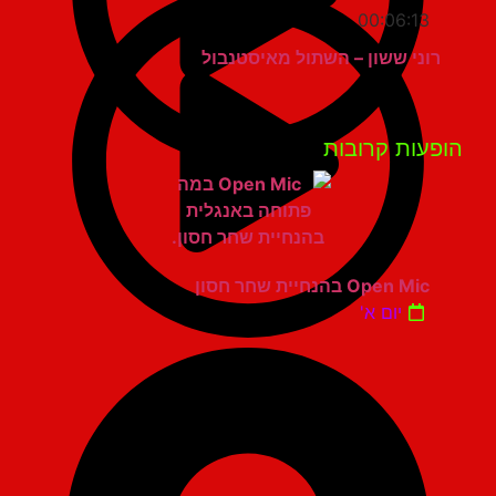
00:06:13
רוני ששון – השתול מאיסטנבול
פעות קרובות
Open Mic בהנחיית שחר חסון
יום א'