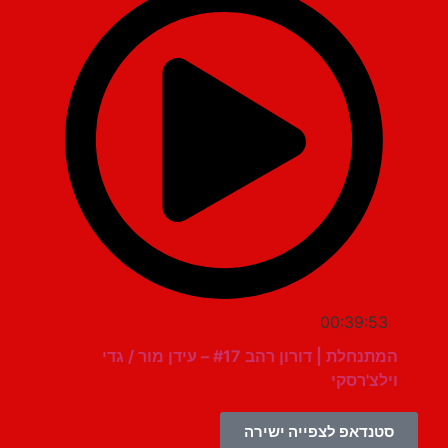
00:39:53
המתנחלת | דורון רהב #17 – עידן מור / גדי
וילצ'רסקי
סטנדאפ לצפייה ישירה