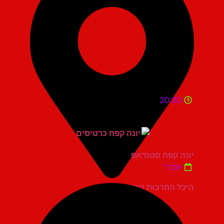
20:30
יונה קפח סטנדאפ
יום ד'
היכל התרבות ראשון לציון