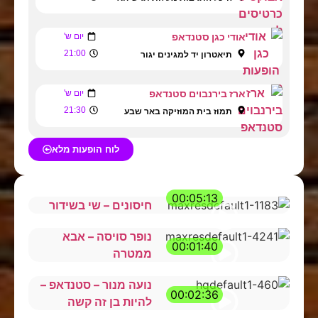
אודי כגן סטנדאפ
יום ש'
21:00
תיאטרון יד למגינים יגור
ארז בירנבוים סטנדאפ
יום ש'
21:30
תמוז בית המוזיקה באר שבע
לוח הופעות מלא
00:05:13
חיסונים – שי בשידור
נופר סויסה – אבא
00:01:40
ממטרה
נועה מנור – סטנדאפ –
00:02:36
להיות בן זה קשה