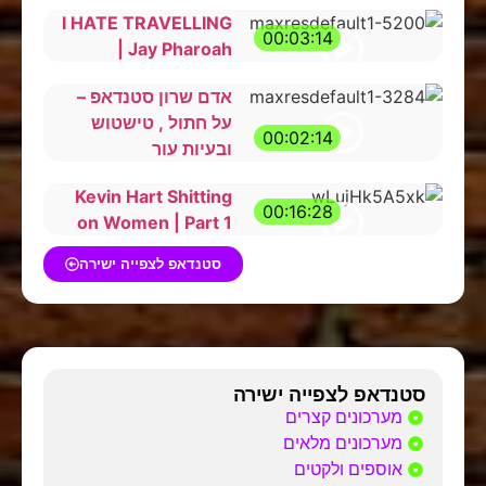
I HATE TRAVELLING
00:03:14
| Jay Pharoah
אדם שרון סטנדאפ –
על חתול , טישטוש
00:02:14
ובעיות עור
Kevin Hart Shitting
00:16:28
on Women | Part 1
סטנדאפ לצפייה ישירה
סטנדאפ לצפייה ישירה
מערכונים קצרים
מערכונים מלאים
אוספים ולקטים