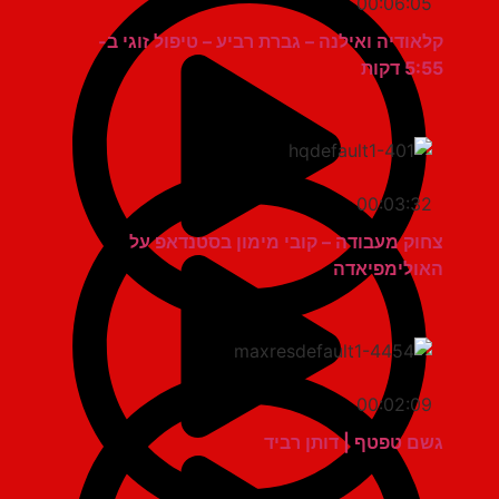
00:06:05
קלאודיה ואילנה – גברת רביע – טיפול זוגי ב-
5:55 דקות
00:03:32
צחוק מעבודה – קובי מימון בסטנדאפ על
האולימפיאדה
00:02:09
גשם טפטף | דותן רביד