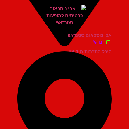
אבי נוסבאום סטנדאפ
יום ש'
היכל התרבות מודיעין