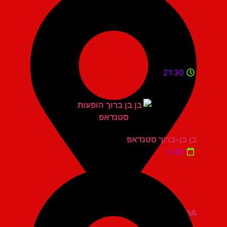
21:30
בן בן-ברוך סטנדאפ
יום ג'
ZOA קומדי בר