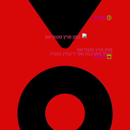
21:30
מתן פרץ סטנדאפ
היכל התרבות ספי ריבלין נתניה
יום ש'