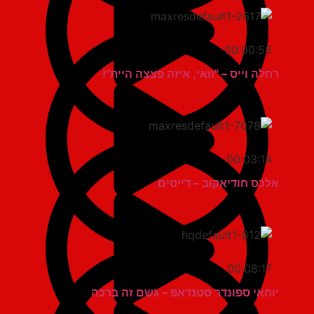
00:00:56
רחלה וייס – "וואי, איזה פצצה היית"!
00:03:14
אלכס חודיאקוב – דייטים
00:08:17
יוחאי ספונדר סטנדאפ – גשם זה ברכה