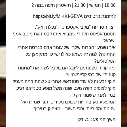
18.08 | חמישי | 21:30 | תיאטרון חיפה במה 2
להזמנת כרטיסים https://bit.ly/MIKKI-GEVA
יוצר הסדרות "מלבי אקספרס" ו"נפלת חזק".
הסטנדאפיסט היחידי שמביא איתו לבמה את מיטב אמני
ישראל!
איך נשמע "חברות שלך" של עומר אדם בגרסת אחרי
החתונה? למה זה נשמע כאילו ישי לוי מתקמצן על
הסלסולים?
ומה קורה כשנותנים ליובל המבולבל לשיר את "מתנות
קטנות" של רמי קליינשטיין?
מיקי גבע זה לא עוד סטנדאפ. אחרי 20 שנות במה מעניק
מיקי לצופים חוויה מעט שונה משל מופע סטנדאפ רגיל,
במין ז'אנר ששמור רק לו.
המופע עוסק בחוויות שכולנו מכירים, תוך שמירה על
שנינות ומקוריות, והכי חשוב – מצחיק בטירוף!
משך המופע : 75 דק'