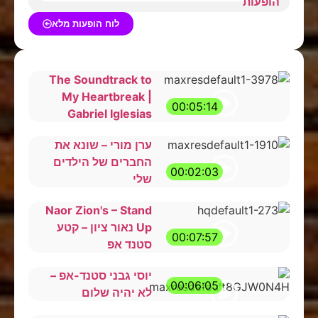
לוח הופעות מלא
The Soundtrack to
My Heartbreak |
00:05:14
Gabriel Iglesias
ערן מורי – שונא את
החברים של הילדים
00:02:03
שלי
Naor Zion's – Stand
Up נאור ציון – קטע
00:07:57
סטנד אפ
יוסי גבני סטנד-אפ –
00:06:05
לא יהיה שלום