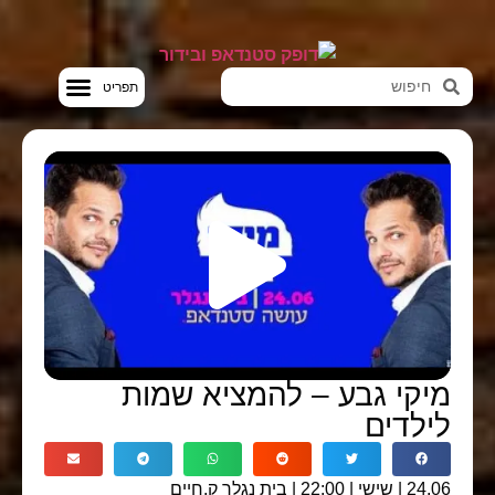
סטנדאפ VOD
מיקי גבע – להמציא שמות
לילדים
24.06 | שישי | 22:00 | בית נגלר ק.חיים