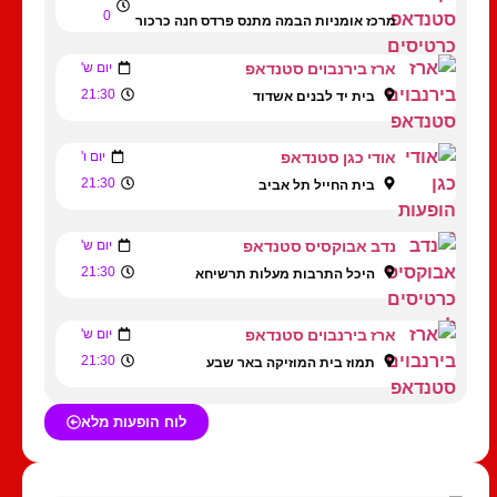
0
מרכז אומניות הבמה מתנס פרדס חנה כרכור
ארז בירנבוים סטנדאפ
יום ש'
21:30
בית יד לבנים אשדוד
אודי כגן סטנדאפ
יום ו'
21:30
בית החייל תל אביב
נדב אבוקסיס סטנדאפ
יום ש'
21:30
היכל התרבות מעלות תרשיחא
ארז בירנבוים סטנדאפ
יום ש'
21:30
תמוז בית המוזיקה באר שבע
לוח הופעות מלא