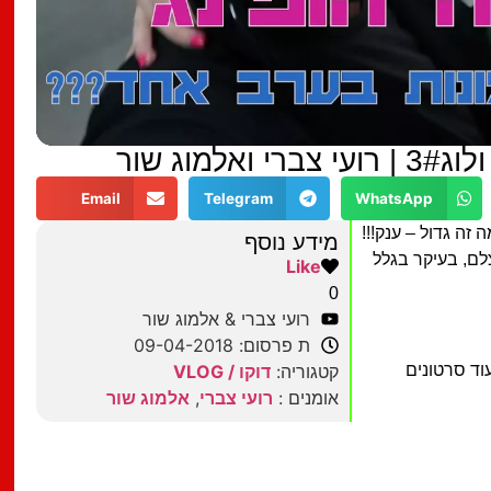
Email
Telegram
WhatsApp
 מה זה גדול – ענק!!!
מידע נוסף
נו לצלם, בעיקר בגלל
Like
0
רועי צברי & אלמוג שור
ת פרסום: 09-04-2018
וד סרטונים
קטגוריה:
דוקו / VLOG
אומנים :
רועי צברי
,
אלמוג שור