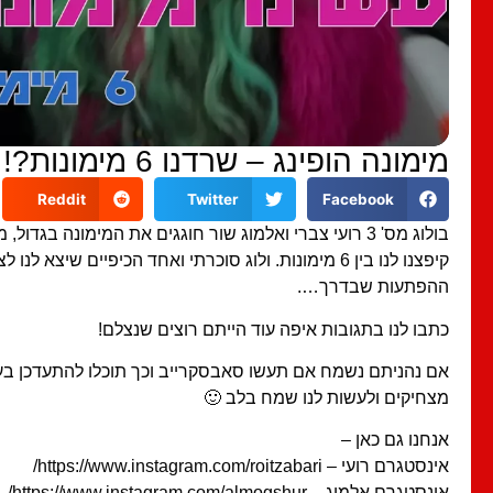
מימונה הופינג – שרדנו 6 מימונות?! ולוג3# | רועי צברי ואלמוג שור
Reddit
Twitter
Facebook
בולוג מס' 3 רועי צברי ואלמוג שור חוגגים את המימונה בגדול,
קיפצנו לנו בין 6 מימונות. ולוג סוכרתי ואחד הכיפיים שיצא ל
ההפתעות שבדרך….
כתבו לנו בתגובות איפה עוד הייתם רוצים שנצלם!
אם נהניתם נשמח אם תעשו סאבסקרייב וכך תוכלו להתעדכן בע
מצחיקים ולעשות לנו שמח בלב 🙂
אנחנו גם כאן –
אינסטגרם רועי – https://www.instagram.com/roitzabari/
אינסטגרם אלמוג – https://www.instagram.com/almogshur/