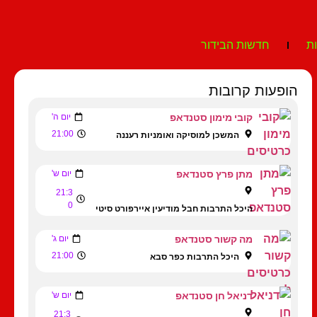
ת
חדשות הבידור
הופעות קרובות
קובי מימון סטנדאפ
יום ה'
21:00
המשכן למוסיקה ואומניות רעננה
מתן פרץ סטנדאפ
יום ש'
21:3
0
היכל התרבות חבל מודיעין איירפורט סיטי
מה קשור סטנדאפ
יום ג'
21:00
היכל התרבות כפר סבא
דניאל חן סטנדאפ
יום ש'
21:3