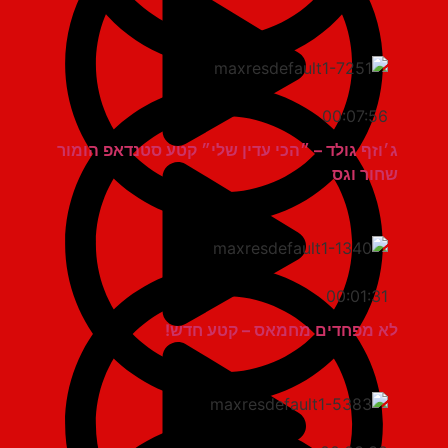
00:07:56
ג׳וזף גולד – ״הכי עדין שלי״ קטע סטנדאפ הומור
שחור וגס
00:01:31
לא מפחדים מחמאס – קטע חדש!