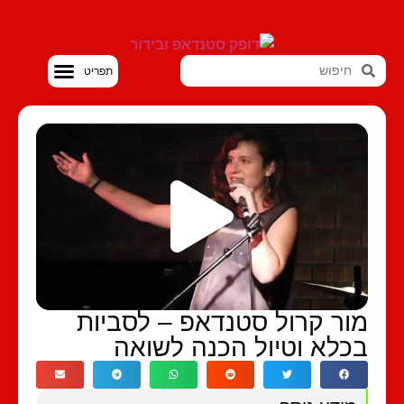
סטנדאפ VOD
ור קרול סטנדאפ – לסביות
כלא וטיול הכנה לשואה