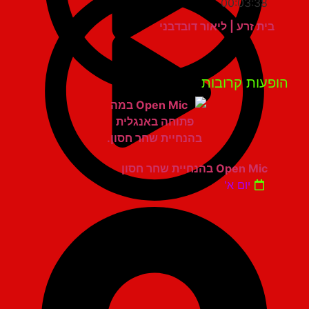
00:03:38
בית זרע | ליאור דובדבני
פעות קרובות
Open Mic בהנחיית שחר חסון
יום א'