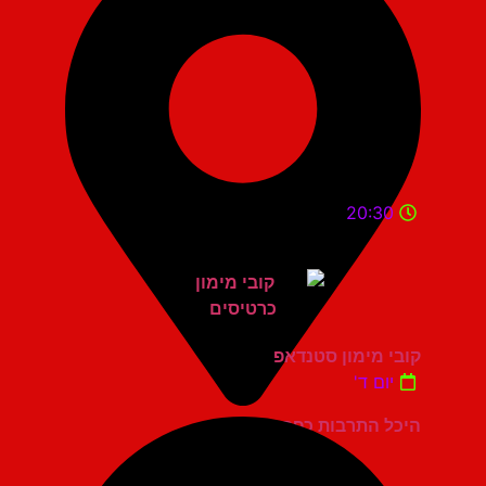
20:30
קובי מימון סטנדאפ
יום ד'
היכל התרבות כפר סבא