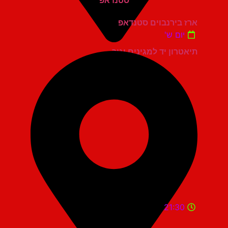
ארז בירנבוים סטנדאפ
יום ש'
תיאטרון יד למגינים יגור
21:30