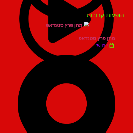
פעות קרובות
מתן פרץ סטנדאפ
יום ש'