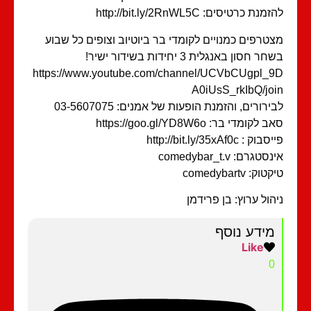
מנת כרטיסים: http://bit.ly/2RnWL5C
טרפים כמנויים לקומדי בר ביוטיוב וצופים כל שבוע
ר חסון באנגלית 3 יחידות בשידור ישיר!
https://www.youtube.com/channel/UCVbCUgpl_
A0iUsS_rkIbQ/jo
ירורים, והזמנת הופעות של אמנים: 03-5607075
 לקומדי בר: https://goo.gl/YD8W6o
וק : http://bit.ly/35xAf0c
סטגרם: comedybar_t.v
וק: comedybartv
הול ערוץ: בן פרידמן
מידע נוסף
Like
0