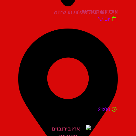
אודי כגן סטנדאפ
היכל התרבות מעלות תרשיחא
יום ש'
21:00