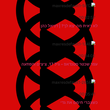
00:02:57
לא ראית מה יצא לך? | דניאל כהן
00:04:02
עפר שכטר סטנדאפ – גיל 17, ציצים והפתעה
00:05:41
כשצברי חימם את גדי