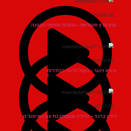
00:06:56
מתן פרץ סטנדאפ – גזענות ואחותי הקטנה
00:00:59
גיורא זינגר – הקול הרוסי בבחירות
00:01:23
דורון ברכה – הדודה שמסתבכת עם האימוג'ים