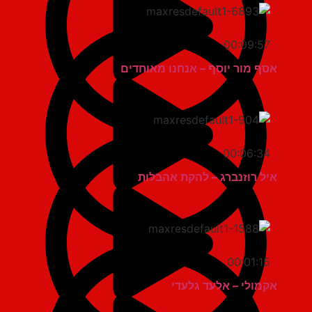
00:09:57
אסף מור יוסף – אנחנו מאוחדים
00:06:34
איל רוזנברג – להקת אהבלות
00:01:15
אקמולי – אלעד גלעדי