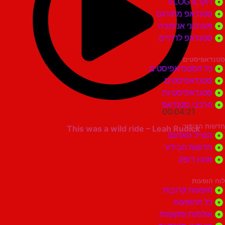
 VLOG
דאפ מתורגם
וני אנימציה
דאפ לדתיים
סטים
הסטנדאפיסטים
דאפיסטים
דאפיסטיות
בי סטנדאפ
00:04:21
בידור
This was a wild ride – Leah Rudick
ל האדום!
ות הבידור
ן דופק
ות
ות קרובות
הופעות
ות ומקומות