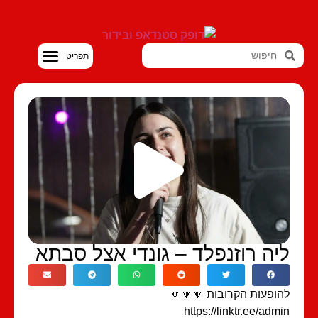
סטנדאפ VOD
יה רוזנפלד – גונדי אצל סבתא
ופעות הקרובות 🔽🔽🔽
https://linktr.ee/adm