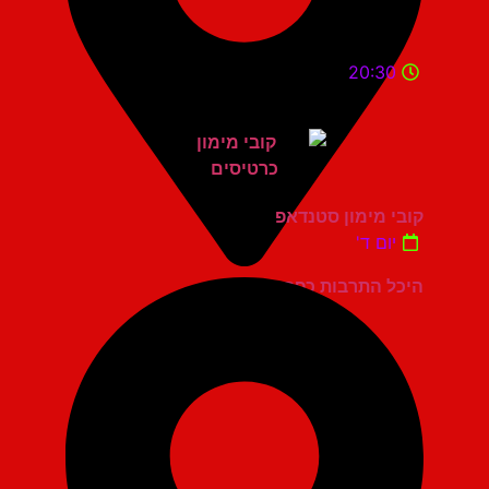
20:30
קובי מימון סטנדאפ
יום ד'
היכל התרבות כפר סבא