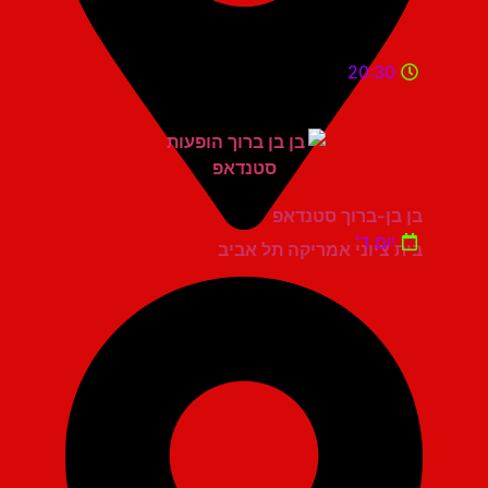
20:30
בן בן-ברוך סטנדאפ
יום ד'
בית ציוני אמריקה תל אביב