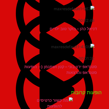
00:02:46
דניאל כהן – בוקר טוב ילדים
00:01:32
סטנדאפ ירון בוני – קטן ושמנמן (-: הופעות
סטנדאפ והרצאות
פעות קרובות