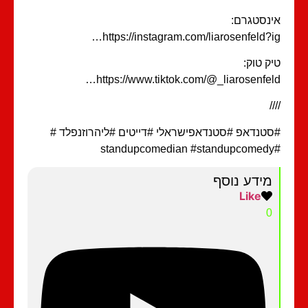
נסטגרם:
https://instagram.com/liarosenfeld?i
ק טוק:
https://www.tiktok.com/@_liarosenfel
/
טנדאפ #סטנדאפישראלי #דייטים #ליהרוזנפלד #
מידע נוסף
Like
0