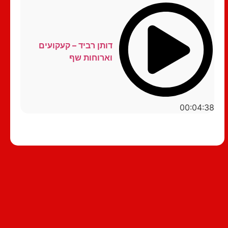
דותן רביד – קעקועים
וארוחות שף
00:04:38
סטנדאפ לצפייה ישירה