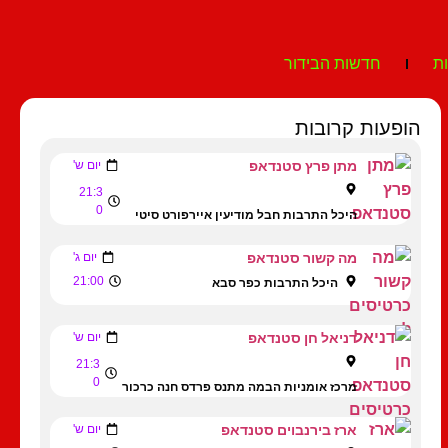
ת
חדשות הבידור
הופעות קרובות
מתן פרץ סטנדאפ
יום ש'
21:3
0
היכל התרבות חבל מודיעין איירפורט סיטי
מה קשור סטנדאפ
יום ג'
21:00
היכל התרבות כפר סבא
דניאל חן סטנדאפ
יום ש'
21:3
0
מרכז אומניות הבמה מתנס פרדס חנה כרכור
ארז בירנבוים סטנדאפ
יום ש'