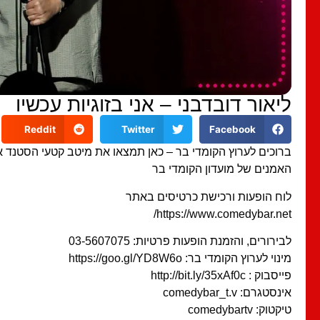
ליאור דובדבני – אני בזוגיות עכשיו
Reddit
Twitter
Facebook
ברוכים לערוץ הקומדי בר – כאן תמצאו את מיטב קטעי הסטנד 
האמנים של מועדון הקומדי בר
לוח הופעות ורכישת כרטיסים באתר
https://www.comedybar.net/
לבירורים, והזמנת הופעות פרטיות: 03-5607075
מינוי לערוץ הקומדי בר: https://goo.gl/YD8W6o
פייסבוק : http://bit.ly/35xAf0c
אינסטגרם: comedybar_t.v
טיקטוק: comedybartv