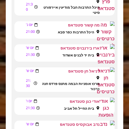
21:3
היכל התרבות חבל מודיעין איירפורט
0
סיטי
יום ג'
מה קשור סטנדאפ
21:00
היכל התרבות כפר סבא
יום ש'
ארז בירנבוים סטנדאפ
21:30
בית יד לבנים אשדוד
יום ש'
דניאל חן סטנדאפ
21:
מרכז אומניות הבמה מתנס פרדס חנה
30
כרכור
יום ו'
אודי כגן סטנדאפ
21:30
בית החייל תל אביב
יום ש'
נדב אבוקסיס סטנדאפ