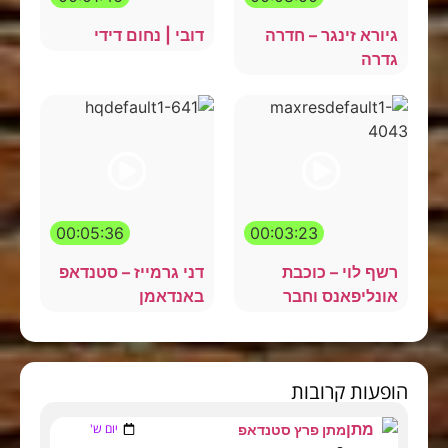
גיורא זינגר – חדרה
דובי | נחום דידי
גדרה
00:05:36
00:03:23
רשף לוי – כוכבת
דני גרמייז – סטנדאפ
אונליפאנס וחבר
באנדאמן
הופעות קרובות
יום ש'
מתן פרץ סטנדאפ