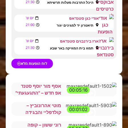
21:30
היכל התרבות מעלות תרשיחא
יום ש'
אודי כגן סטנדאפ
21:00
תיאטרון יד למגינים יגור
יום ש'
ארז בירנבוים סטנדאפ
21:30
תמוז בית המוזיקה באר שבע
לוח הופעות מלא
אסף מור יוסף סטנד
00:05:16
אפ חדש – "התגעגעתי"
מוטי אהרונוביץ –
00:01:02
קולדפליי והבגידה
רוני ששון – קופה