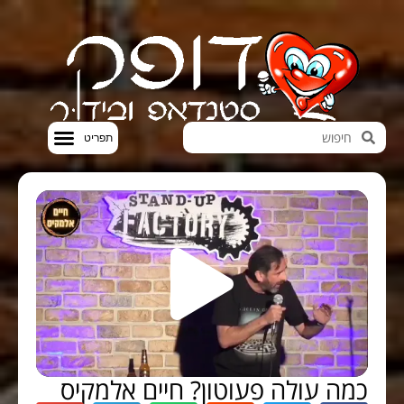
חדשות הבידור
סטנדאפ VOD
כמה עולה פעוטון? חיים אלמקיס