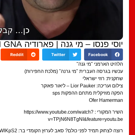
יוסי פנסו – מי גנה | פארודיה MI GNA
Reddit
Twitter
Facebook
הלהיט הארמני "מי גנה"
עכשיו בגרסה העברית "מי גרנה" (מלכת החפירות)
שחקנית: רוזי ישראלי
צילום ועריכה: Lior Pauker – ליאור פאוקר
הפקה מוזיקלית מתחם ההפקות sps
Ofer Hamerman
השיר המקורי : https://www.youtube.com/watch?
v=TPjN6N8TgNI&feature=youtu.be
רוצה לצחוק תמיד לפני כולם? סאב לערוץ הקומדי בר: https://goo.gl/WlKpS2