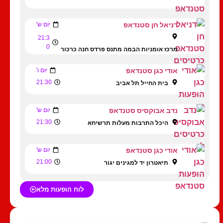
דניאל חן סטנדאפ
יום ש'
21:3
0
מרכז אומניות הבמה מתנס פרדס חנה כרכור
אודי כגן סטנדאפ
יום ו'
21:30
בית החייל תל אביב
נדב אבוקסיס סטנדאפ
יום ש'
21:30
היכל התרבות מעלות תרשיחא
אודי כגן סטנדאפ
יום ש'
21:00
תיאטרון יד למגינים יגור
לוח הופעות מלא