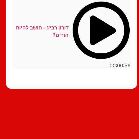
דורון רביץ – חושב להיות
הורים?
00:00:59
סטנדאפ לצפייה ישירה