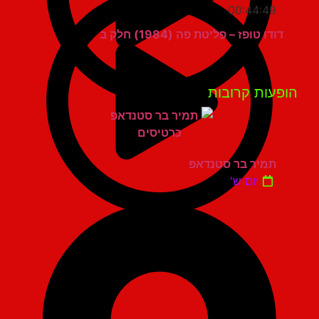
00:44:49
דודו טופז – פליטת פה (1984) חלק ב
פעות קרובות
תמיר בר סטנדאפ
יום ש'