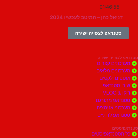
01:46:55
דניאל כהן – המיטב לעכשיו 2024
סטנדאפ לצפייה ישירה
צפייה ישירה
ונים קצרים
ונים מלאים
ים ולקטים
י סטנדאפ
 VLOG
דאפ מתורגם
וני אנימציה
דאפ לדתיים
סטים
הסטנדאפיסטים