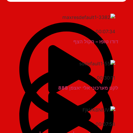
00:07:34
דודו טופז – הקול הצף
00:30:11
לקט מערכוני אלי יאצפן 888
00:07:58