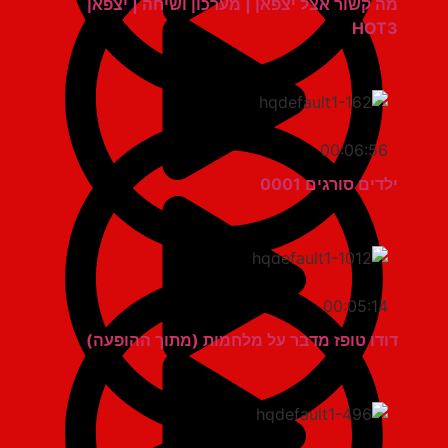
מה קשור אצל יצפאן | מערכון ושיחה | יצפאן
HOT3
00:06:56
ילדים סורגים 0001
00:05:14
דודו טופז מדבר על מלחמות (מתוך ההופעה)