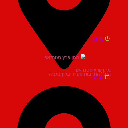
21:30
מתן פרץ סטנדאפ
היכל התרבות ספי ריבלין נתניה
יום ש'