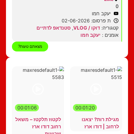
0
יעקב חמו
ת פרסום: 02-06-2026
קטגוריה:
דוקו / VLOG
,
סטנדאפ לדתיים
אומנים :
יעקב חמו
מצאתם טעות?
00:01:06
00:01:20
מגילת רות? יצאנו
לקטוז תלקטז – משאל
לרחוב | דודו ארז
רחוב דודו ארז
שבועות