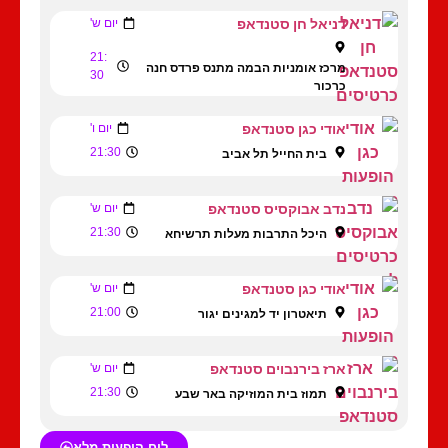
דניאל חן סטנדאפ
יום ש'
21:
מרכז אומניות הבמה מתנס פרדס חנה
30
כרכור
אודי כגן סטנדאפ
יום ו'
21:30
בית החייל תל אביב
נדב אבוקסיס סטנדאפ
יום ש'
21:30
היכל התרבות מעלות תרשיחא
אודי כגן סטנדאפ
יום ש'
21:00
תיאטרון יד למגינים יגור
ארז בירנבוים סטנדאפ
יום ש'
21:30
תמוז בית המוזיקה באר שבע
לוח הופעות מלא