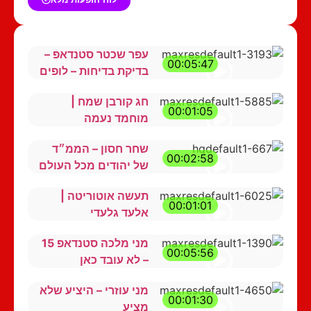
עפר שכטר סטנדאפ –
00:05:47
בדיקת בדיחות – לופים
חג קורבן שמח |
00:01:05
מוחמד נעמה
שחר חסון – הממ״ד
00:02:58
של יהודים מכל העולם
תעשה אוטוריטה |
00:01:01
אלעד גלעדי
מני מלכה סטנדאפ 15
00:05:56
– לא עובד כאן
מני עוזרי – היציע שלא
00:01:30
מציע