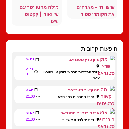
שישי חי – מארחים
מילה מהטוויטר עם
את הקומדי סטור
שי ואורי | קקטוס
שעון
הופעות קרובות
מתן פרץ סטנדאפ
יום ש'
21:3
היכל התרבות חבל מודיעין איירפורט
0
סיטי
מה קשור סטנדאפ
יום ג'
21:00
היכל התרבות כפר סבא
ארז בירנבוים סטנדאפ
יום ש'
21:30
בית יד לבנים אשדוד