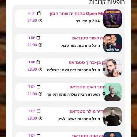
הופעות קרובות
יום א'
Open Mic בהנחיית שחר חסון
21:30
ZOA קומדי בר
יום ג'
מה קשור סטנדאפ
21:00
היכל התרבות כפר סבא
יום ג'
בן בן-ברוך סטנדאפ
20:30
היכל התרבות בית העם ירושלים
יום ד'
חנוך דאום סטנדאפ
21:00
תאטרון הבית גולדה פתח תקווה
יום ד'
אדיר מילר סטנדאפ
20:30
היכל התרבות ראשון לציון
יום ד'
יונה קפח סטנדאפ