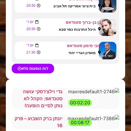
20:30
בית ציוני אמריקה תל אביב
יום ד'
בן בן-ברוך סטנדאפ
20:30
היכל התרבות כפר סבא
יום ד'
קובי מימון סטנדאפ
21:30
מועדון הגריי יהוד
לוח הופעות מלא
גדי וילצ'רסקי עושה
סטנדאפ: הקהל לא
00:02:20
נותן לסיים הופעה!
יונתן ברק השבוע – פרק
00:08:17
16