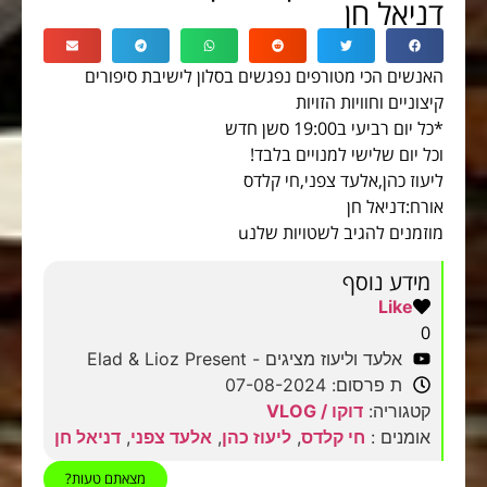
דניאל חן
האנשים הכי מטורפים נפגשים בסלון לישיבת סיפורים
קיצוניים וחוויות הזויות
*כל יום רביעי ב19:00 סשן חדש
וכל יום שלישי למנויים בלבד!
ליעוז כהן,אלעד צפני,חי קלדס
אורח:דניאל חן
מוזמנים להגיב לשטויות שלנu
מידע נוסף
Like
0
אלעד וליעוז מציגים - Elad & Lioz Present
ת פרסום: 07-08-2024
קטגוריה:
דוקו / VLOG
אומנים :
חי קלדס
,
ליעוז כהן
,
אלעד צפני
,
דניאל חן
מצאתם טעות?