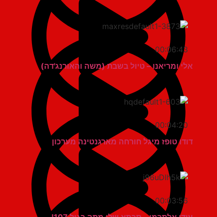
00:06:43
אלי ומריאנו – טיול בשבת (משה והאורנג'דה)
00:04:20
דודו טופז מיגל חורחה מארגנטינה מערכון
00:03:56