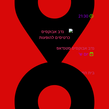
21:30
נדב אבוקסיס סטנדאפ
יום ש'
בית החייל תל אביב