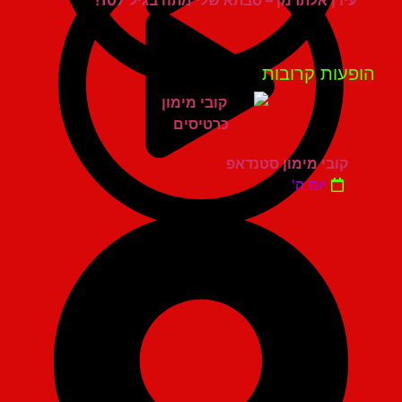
עידן אלתרמן – סבתא שלי מתה בגיל 107!
פעות קרובות
קובי מימון סטנדאפ
יום ה'