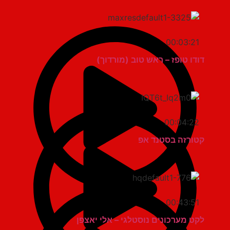
00:03:21
דודו טופז – ראש טוב (מורדוך)
00:04:22
קטורזה בסטנד אפ
00:43:51
לקט מערכונים נוסטלגי – אלי יאצפן