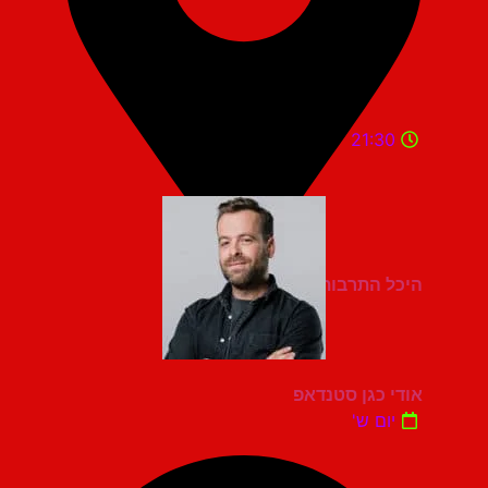
21:30
היכל התרבות מעלות תרשיחא
אודי כגן סטנדאפ
יום ש'