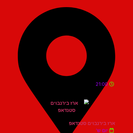
21:00
ארז בירנבוים סטנדאפ
יום ש'