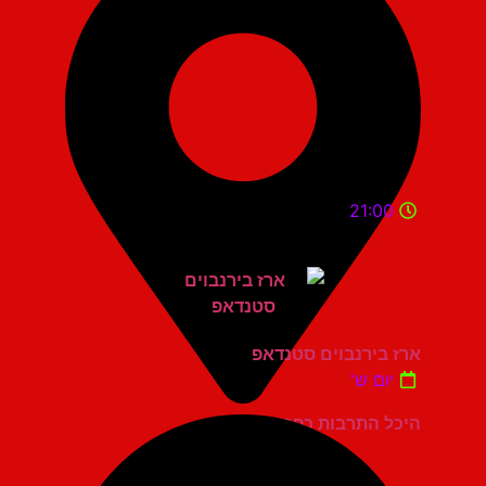
21:00
ארז בירנבוים סטנדאפ
יום ש'
היכל התרבות כפר סבא