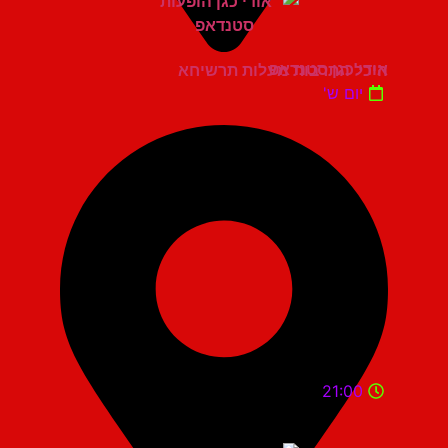
אודי כגן סטנדאפ
היכל התרבות מעלות תרשיחא
יום ש'
21:00