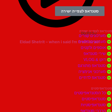
סטנדאפ לצפייה ישירה
צפייה ישירה
00:01:57
ונים קצרים
Eldad Shetrit – when i said I'm from Israel
ונים מלאים
ים ולקטים
י סטנדאפ
 VLOG
דאפ מתורגם
וני אנימציה
דאפ לדתיים
סטים
הסטנדאפיסטים
דאפיסטים
דאפיסטיות
בי סטנדאפ