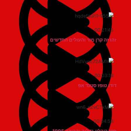
00:21:45
זהו זה קרן מור והעולים החדשים
00:03:19
דודו טופז סטנד אפ
00:04:58