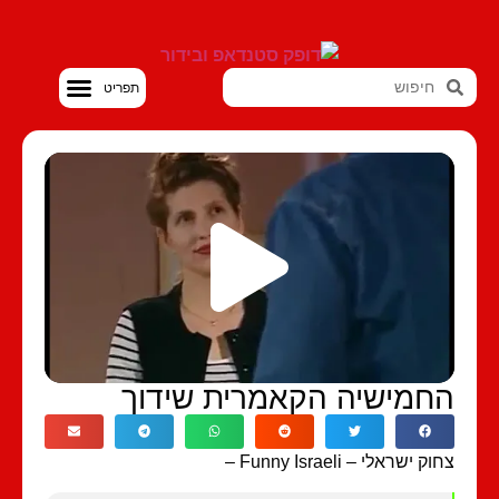
סטנדאפ VOD
חמישיה הקאמרית שידוך
ק ישראלי – Funny Israeli –