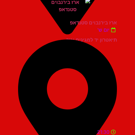
ארז בירנבוים סטנדאפ
יום ש'
תיאטרון יד למגינים יגור
21:30