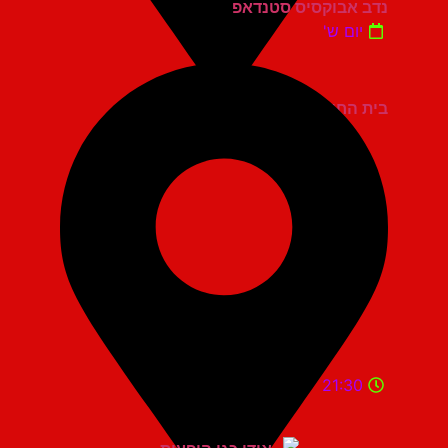
נדב אבוקסיס סטנדאפ
יום ש'
בית החייל תל אביב
21:30