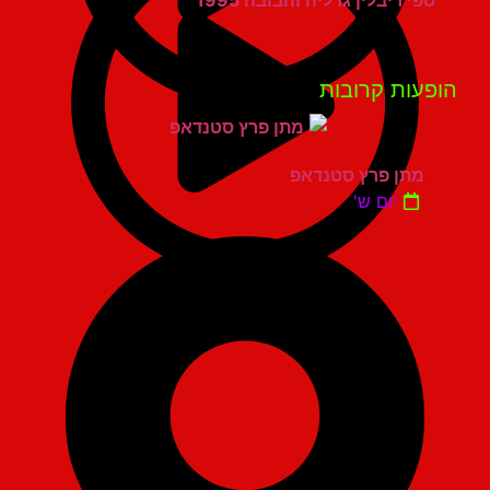
ספי ריבלין גדליה והבובה 1995
פעות קרובות
מתן פרץ סטנדאפ
יום ש'