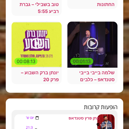
החתונות
טוב בשבילי – גברת
רביע 5:55
00:08:13
00:01:13
שלמה בייבי בייבי
יונתן ברק השבוע –
סטנדאפ – כלבים
פרק 20
הופעות קרובות
יום ש'
מתן פרץ סטנדאפ
21:3