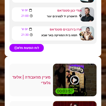
יום ש'
אודי כגן סטנדאפ
21:00
תיאטרון יד למגינים יגור
יום ש'
ארז בירנבוים סטנדאפ
21:30
תמוז בית המוזיקה באר שבע
לוח הופעות מלא
מעיין מהעבודה | אלעד
גלעדי
00:03:57