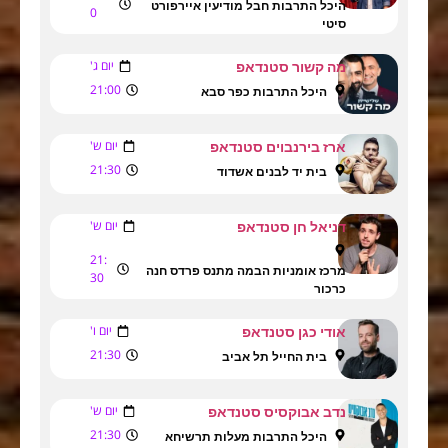
היכל התרבות חבל מודיעין איירפורט
0
סיטי
יום ג'
מה קשור סטנדאפ
21:00
היכל התרבות כפר סבא
יום ש'
ארז בירנבוים סטנדאפ
21:30
בית יד לבנים אשדוד
יום ש'
דניאל חן סטנדאפ
21:
מרכז אומניות הבמה מתנס פרדס חנה
30
כרכור
יום ו'
אודי כגן סטנדאפ
21:30
בית החייל תל אביב
יום ש'
נדב אבוקסיס סטנדאפ
21:30
היכל התרבות מעלות תרשיחא