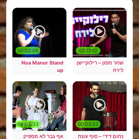
00:02:06
00:17:12
שחר חסון – רילוקיישן
Noa Manor Stand
לירח
up
00:03:33
00:03:55
נחום דידי – סוף עונת
אף גבר לא מספיק