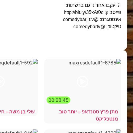
📱 עקבו אחרינו גם ברשתות:
פייסבוק: http://bit.ly/35xAf0c
אינסטגרם: @comedybar_t.v
טיקטוק: @comedybartv
00:08:45
מתן פרץ סטנדאפ – יותר טוב
שלי בן משה – חי
מנטפליקס