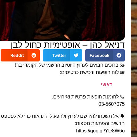
דניאל כהן – אופטימיות כחול לבן
Reddit
Twitter
Facebook
🎤 ברוכים הבאים לערוץ היוטיוב הרשמי של הקומדי בר!
🎟️ לוח הופעות ורכישת כרטיסים:
ראשי
📞 להזמנת הופעות פרטיות ואירועים:
03-5607075
🔔 אל תשכחו להירשם לערוץ ולהפעיל התראות כדי לא לפספס ס
חדשים והפתעות נוספות:
https://goo.gl/YD8W6o