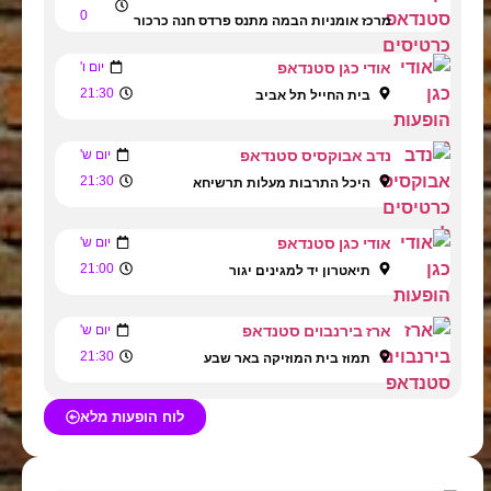
0
מרכז אומניות הבמה מתנס פרדס חנה כרכור
אודי כגן סטנדאפ
יום ו'
21:30
בית החייל תל אביב
נדב אבוקסיס סטנדאפ
יום ש'
21:30
היכל התרבות מעלות תרשיחא
אודי כגן סטנדאפ
יום ש'
21:00
תיאטרון יד למגינים יגור
ארז בירנבוים סטנדאפ
יום ש'
21:30
תמוז בית המוזיקה באר שבע
לוח הופעות מלא