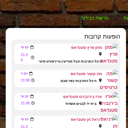
ת
חדשות הבידור
הופעות קרובות
מתן פרץ סטנדאפ
יום ש'
21:3
0
היכל התרבות חבל מודיעין איירפורט סיטי
מה קשור סטנדאפ
יום ג'
21:00
היכל התרבות כפר סבא
ארז בירנבוים סטנדאפ
יום ש'
21:30
בית יד לבנים אשדוד
דניאל חן סטנדאפ
יום ש'
21:3