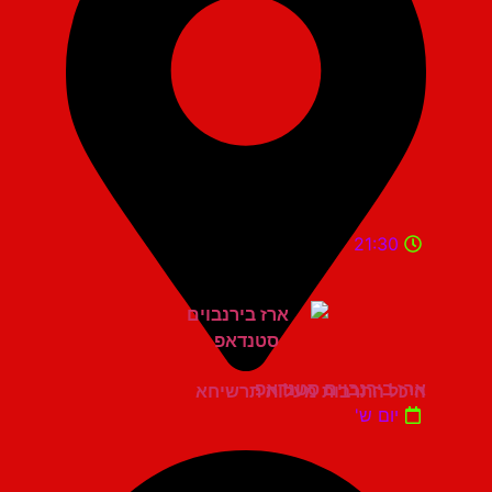
21:30
ארז בירנבוים סטנדאפ
היכל התרבות מעלות תרשיחא
יום ש'