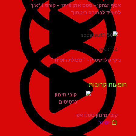
אסף יצחקי – סטס אמן פיתוי – קורס 1 "איך
להוריד לבחורה ביטחון"
00:01:14
ניקי גולדשטיין – ״מכולת רוסית ״
פעות קרובות
קובי מימון סטנדאפ
יום ה'