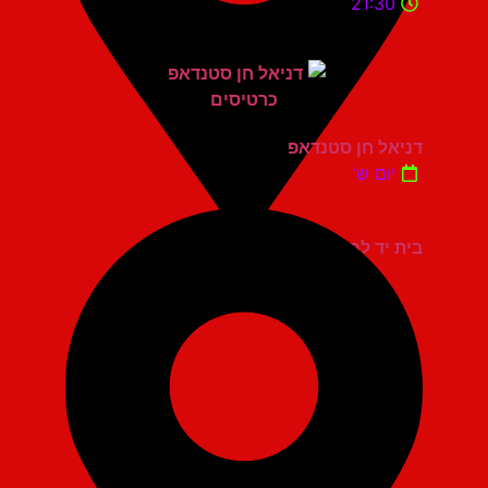
21:30
דניאל חן סטנדאפ
יום ש'
בית יד לבנים אשדוד