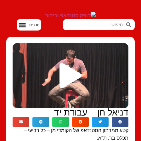
סטנדאפ VOD
ניאל חן – עבודת יד
ע ממרתון הסטנדאפ של הקומדי מן – כל רביעי –
לס בר. ת"א.