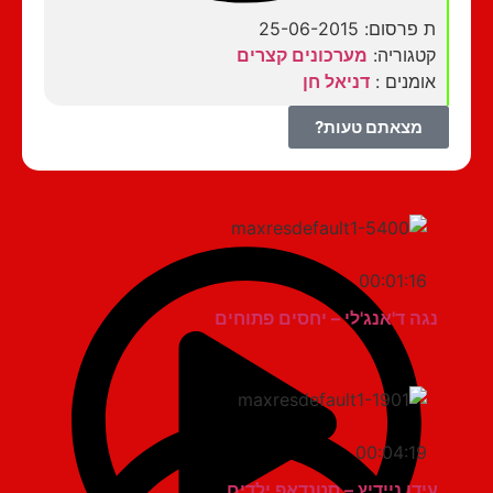
ת פרסום: 25-06-2015
קטגוריה:
מערכונים קצרים
אומנים :
דניאל חן
מצאתם טעות?
00:01:16
נגה ד'אנג'לי – יחסים פתוחים
00:04:19
עידן ניידיץ – סטנדאפ ילדים