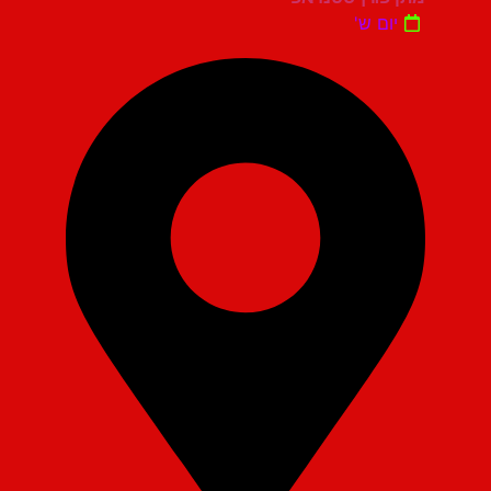
יום ש'