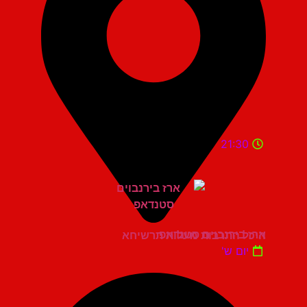
21:30
ארז בירנבוים סטנדאפ
היכל התרבות מעלות תרשיחא
יום ש'