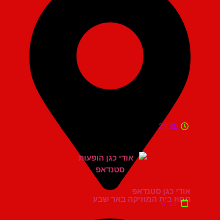
21:30
אודי כגן סטנדאפ
תמוז בית המוזיקה באר שבע
יום ש'