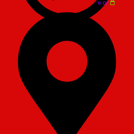
יום ש'