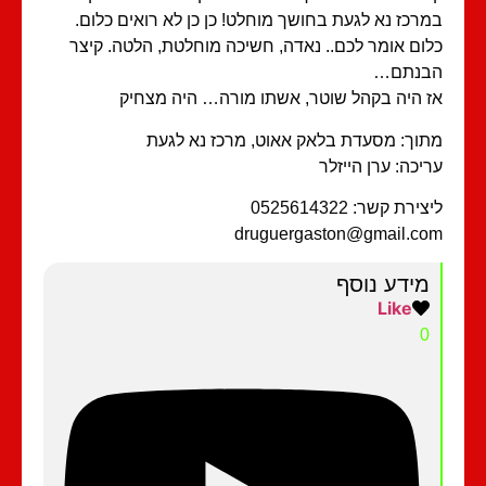
רכז נא לגעת בחושך מוחלט! כן כן לא רואים כלום.
ום אומר לכם.. נאדה, חשיכה מוחלטת, הלטה. קיצר
בנתם…
 היה בקהל שוטר, אשתו מורה… היה מצחיק
וך: מסעדת בלאק אאוט, מרכז נא לגעת
יכה: ערן הייזלר
ירת קשר: 0525614322
druguergaston@gmail.c
מידע נוסף
Like
0