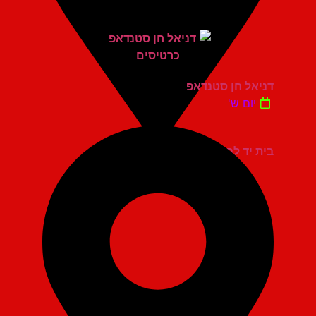
דניאל חן סטנדאפ
יום ש'
בית יד לבנים אשדוד