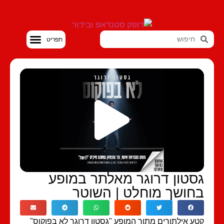
סטנדאפ VOD
סטון דרוגר מאלתר במופע
חושך מוחלט | השוטר
ע אילתורים מתוך המופע "גסטון דרוגר לא בפוקוס"