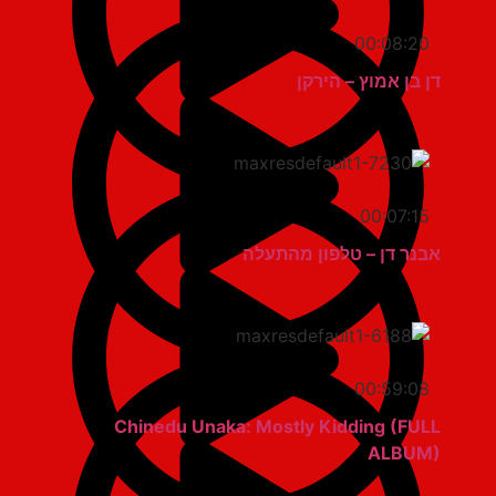
00:08:20
דן בן אמוץ – הירקן
00:07:15
אבנר דן – טלפון מהתעלה
00:59:08
Chinedu Unaka: Mostly Kidding (FULL
ALBUM)