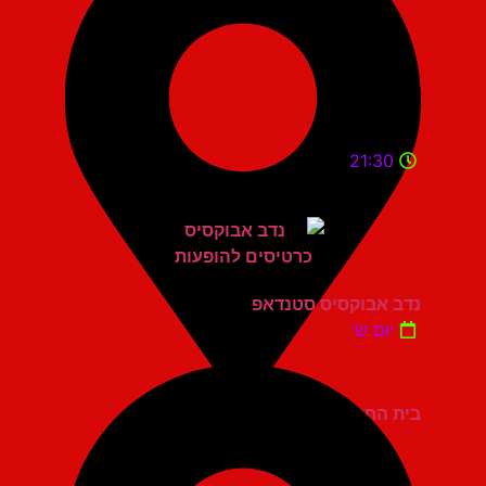
21:30
נדב אבוקסיס סטנדאפ
יום ש'
בית החייל תל אביב