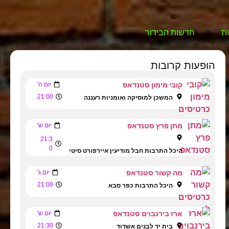
ת
חדשות הבידור
הופעות קרובות
קובי מימון סטנדאפ
יום ה'
21:00
המשכן למוסיקה ואומניות רעננה
מתן פרץ סטנדאפ
יום ש'
21:3
0
היכל התרבות חבל מודיעין איירפורט סיטי
מה קשור סטנדאפ
יום ג'
21:00
היכל התרבות כפר סבא
ארז בירנבוים סטנדאפ
יום ש'
21:30
בית יד לבנים אשדוד