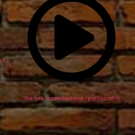
1
ניל
00:03:52
גדלתי בניו יורק – קטע סטנדאפ קצר ג'וזף גולד