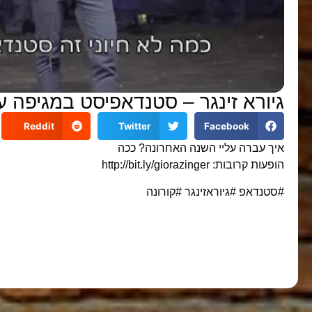
גיורא זינגר – סטנדאפיסט במגיפה ע
Reddit
Twitter
Facebook
איך עברה עליי השנה האחרונה? ככה
הופעות קרובות: http://bit.ly/giorazinger
#סטנדאפ #גיוראזינגר #קורונה