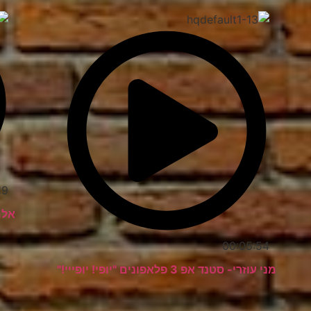
19
אלמ
00:05:54
מני עוזרי- סטנד אפ 3 פלאפונים "יופי! יופייי!"