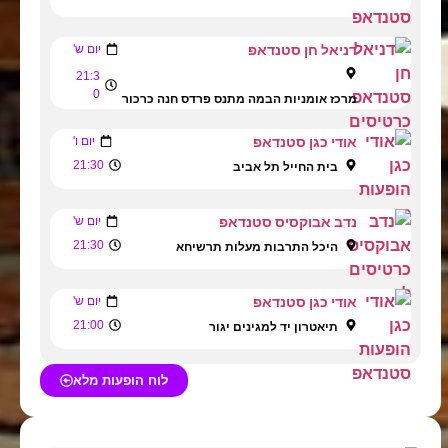
דניאל חן סטנדאפ
יום ש'
21:3
0
מרכז אומניות הבמה מתנס פרדס חנה כרכור
אודי כגן סטנדאפ
יום ו'
21:30
בית החייל תל אביב
נדב אבוקסיס סטנדאפ
יום ש'
21:30
היכל התרבות מעלות תרשיחא
אודי כגן סטנדאפ
יום ש'
21:00
תיאטרון יד למגינים יגור
לוח הופעות מלא