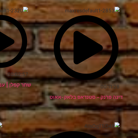
00:02:57
שחר קפלן | עם
00:11:28
דינה פרנק – סטנדאפ בלאק-אאוט