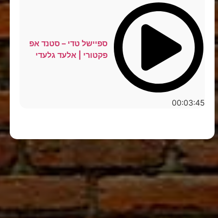
ספיישל טדי – סטנד אפ
פקטורי | אלעד גלעדי
00:03:45
סטנדאפ לצפייה ישירה