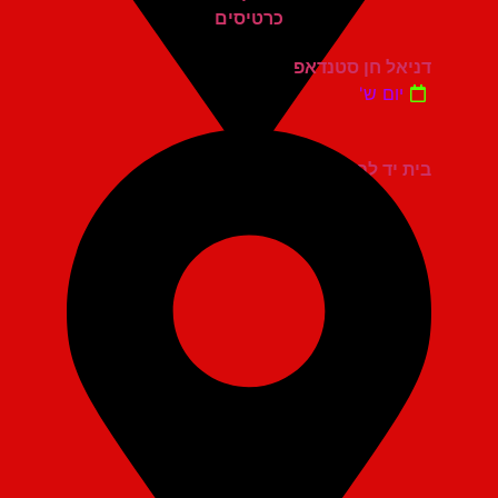
דניאל חן סטנדאפ
יום ש'
בית יד לבנים אשדוד