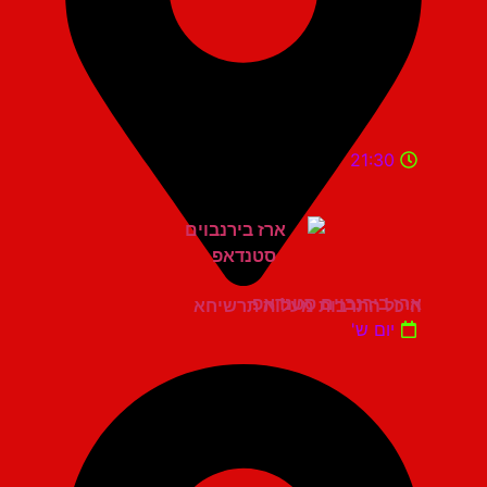
21:30
ארז בירנבוים סטנדאפ
היכל התרבות מעלות תרשיחא
יום ש'