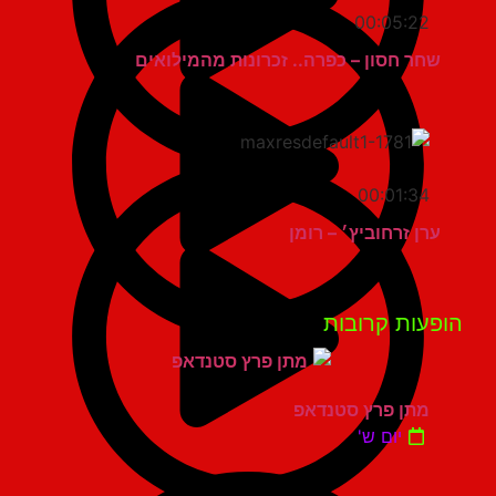
00:05:22
שחר חסון – כפרה.. זכרונות מהמילואים
00:01:34
ערן זרחוביץ׳ – רומן
פעות קרובות
מתן פרץ סטנדאפ
יום ש'