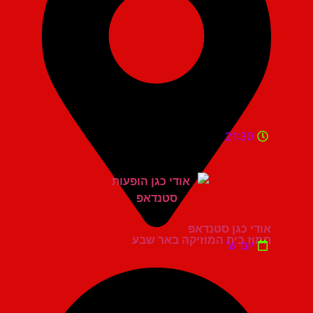
21:30
אודי כגן סטנדאפ
תמוז בית המוזיקה באר שבע
יום ש'