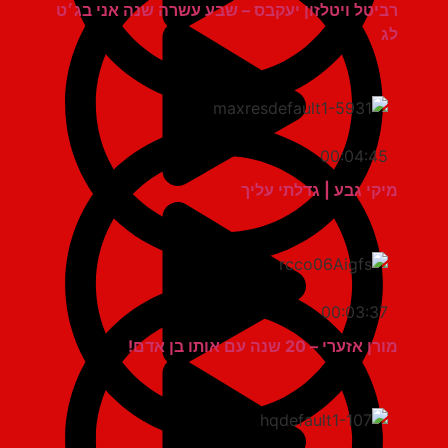
רביטל ויטלזון יעקבס – שבע עשרה שנה אני בג׳ט
לג
00:04:45
מיקי גבע | גדלתי עליך
00:03:37
מורן אזערי – 20 שנה עם אותו בן אדם!