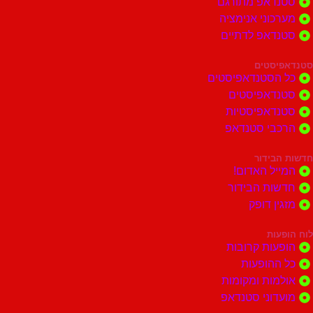
דאפ מתורגם
וני אנימציה
דאפ לדתיים
סטים
הסטנדאפיסטים
דאפיסטים
דאפיסטיות
בי סטנדאפ
בידור
ל האדום!
ות הבידור
ן דופק
ות
ות קרובות
הופעות
ות ומקומות
וני סטנדאפ