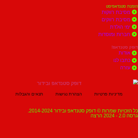
נדאפיסט
ת רווקות
ת רווקים
הולדת
ות ומוסדות
נדאפ!
ת
 לנו
ה
מדיניות פרטיות
הצהרת נגישות
תנאים והגבלות
ת שמרות © דופק סטנדאפ ובידור 2014-2024.