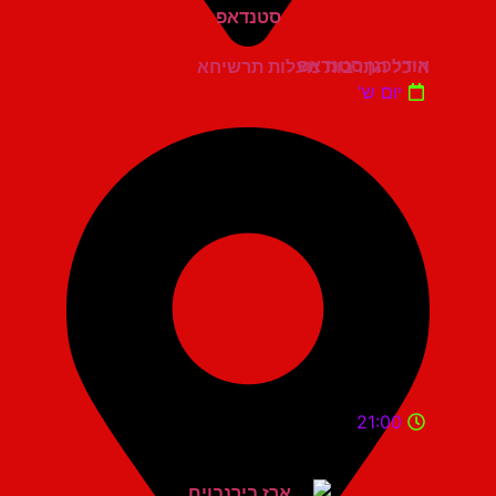
אודי כגן סטנדאפ
היכל התרבות מעלות תרשיחא
יום ש'
21:00