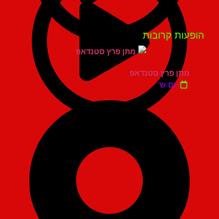
פעות קרובות
מתן פרץ סטנדאפ
יום ש'