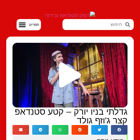
סטנדאפ VOD
דלתי בניו יורק – קטע סטנדאפ
צר ג'וזף גולד