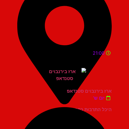
21:00
ארז בירנבוים סטנדאפ
יום ש'
היכל התרבות כפר סבא