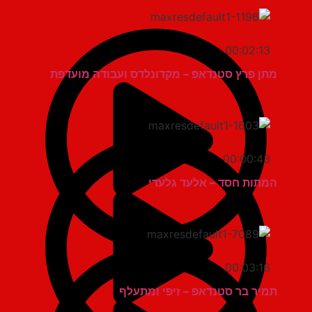
00:02:13
מתן פרץ סטנדאפ – מקדונלדס ועבודה מועדפת
00:00:43
המתות חסד – אלעד גלעדי
00:03:16
תמיר בר סטנדאפ – זיפי ומתעלף