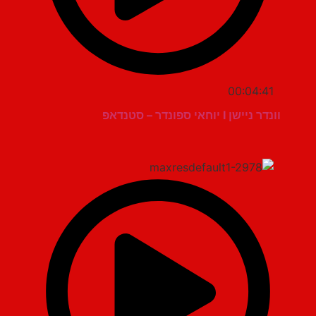
00:04:41
וונדר ניישן I יוחאי ספונדר – סטנדאפ