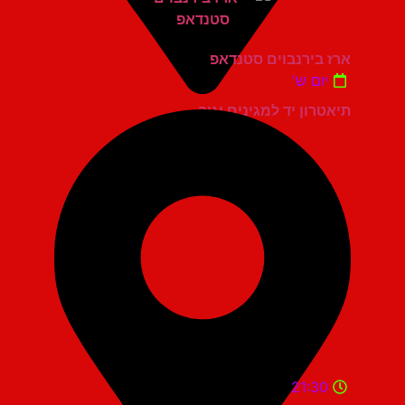
ארז בירנבוים סטנדאפ
יום ש'
תיאטרון יד למגינים יגור
21:30