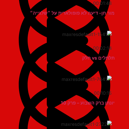
00:01:48
מור חן- דיעה לא פופולארית על ״שלגייה״
00:02:14
תלתלים vs חלק
00:10:15
יונתן ברק השבוע – פרק 10