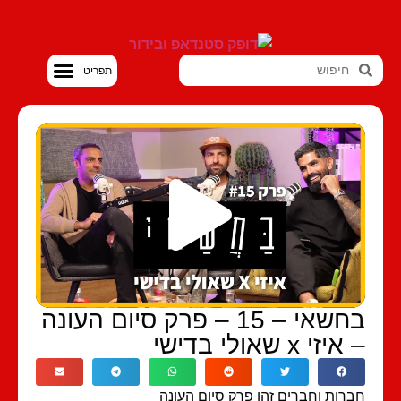
סטנדאפ VOD
בחשאי – 15 – פרק סיום העונה
יזי x שאולי בדישי
רות וחברים זהו פרק סיום העונה