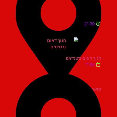
21:30
חנוך דאום סטנדאפ
יום ד'
מועדון הגריי יהוד