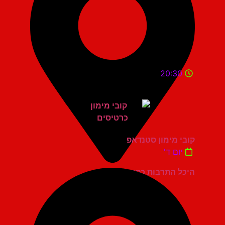
20:30
קובי מימון סטנדאפ
יום ד'
היכל התרבות כפר סבא