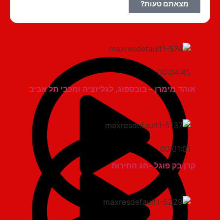
מצאתם טעות?
00:04:45
אוהד מימרן – בובספוג, לגליזציה ומכבי תל אביב
00:01:01
קרן בק פוגל -חג החירות