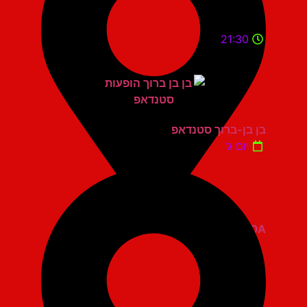
21:30
בן בן-ברוך סטנדאפ
יום ג'
ZOA קומדי בר