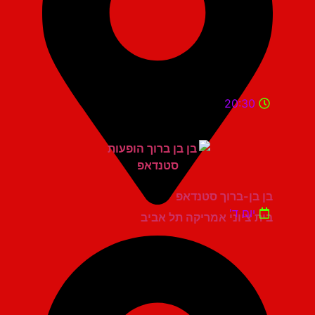
20:30
בן בן-ברוך סטנדאפ
יום ד'
בית ציוני אמריקה תל אביב