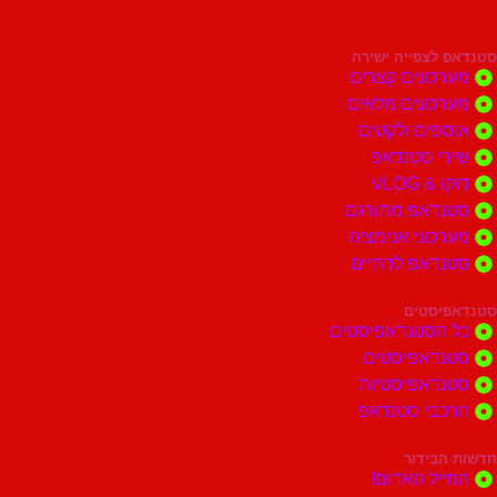
צפייה ישירה
ונים קצרים
ונים מלאים
ים ולקטים
י סטנדאפ
 VLOG
דאפ מתורגם
וני אנימציה
דאפ לדתיים
סטים
הסטנדאפיסטים
דאפיסטים
דאפיסטיות
בי סטנדאפ
בידור
ל האדום!