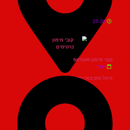
20:30
קובי מימון סטנדאפ
יום ד'
היכל התרבות כפר סבא