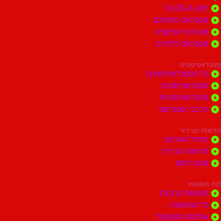
 VLOG
דאפ מתורגם
וני אנימציה
דאפ לדתיים
סטים
הסטנדאפיסטים
דאפיסטים
דאפיסטיות
בי סטנדאפ
בידור
ל האדום!
ות הבידור
ן דופק
ות
ות קרובות
הופעות
ות ומקומות