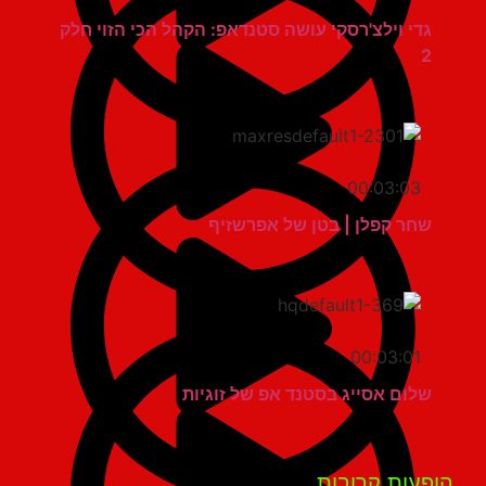
גדי וילצ'רסקי עושה סטנדאפ: הקהל הכי הזוי חלק
2
00:03:03
שחר קפלן | בטן של אפרשזיף
00:03:01
שלום אסייג בסטנד אפ של זוגיות
פעות קרובות