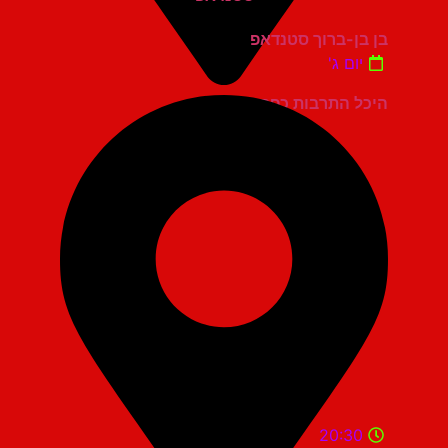
בן בן-ברוך סטנדאפ
יום ג'
היכל התרבות כפר סבא
20:30