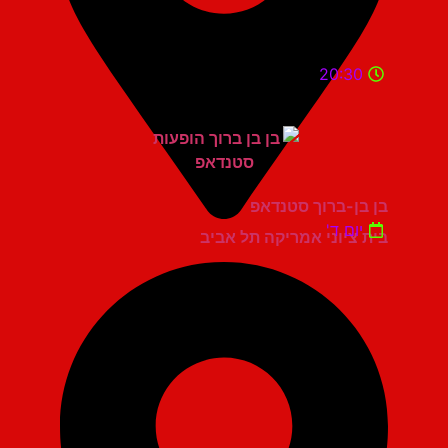
20:30
בן בן-ברוך סטנדאפ
יום ד'
בית ציוני אמריקה תל אביב