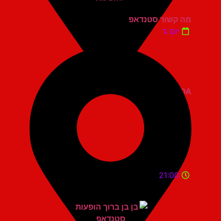
מה קשור סטנדאפ
יום ג'
ZOA קומדי בר
21:00