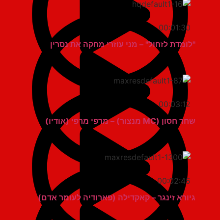
00:01:30
"לומדת לזחול" – מני עוזרי מחקה את נסרין
00:03:12
שחר חסון (MC מנצור) – מרפי מרפי (אודיו)
00:02:45
גיורא זינגר – קאקדילה (פארודיה לעומר אדם)