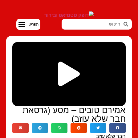
סטנדאפ VOD
מירם טובים – מסע (גרסאת
בר שלא עוזב)
ר שלא עוזב