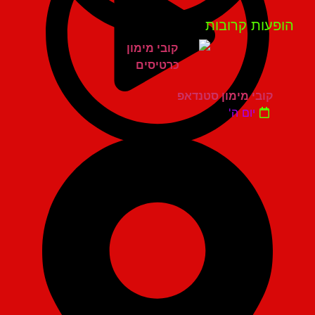
פעות קרובות
קובי מימון סטנדאפ
יום ה'