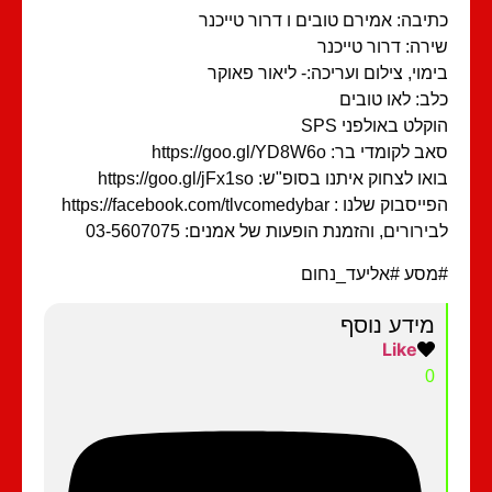
יבה: אמירם טובים ו דרור טייכנר
רה: דרור טייכנר
מוי, צילום ועריכה:- ליאור פאוקר
ב: לאו טובים
קלט באולפני SPS
 לקומדי בר: https://goo.gl/YD8W6o
ו לצחוק איתנו בסופ"ש: https://goo.gl/jFx1so
בוק שלנו : https://facebook.com/tlvcomedybar
ירורים, והזמנת הופעות של אמנים: 03-5607075
סע #אליעד_נחום
מידע נוסף
Like
0