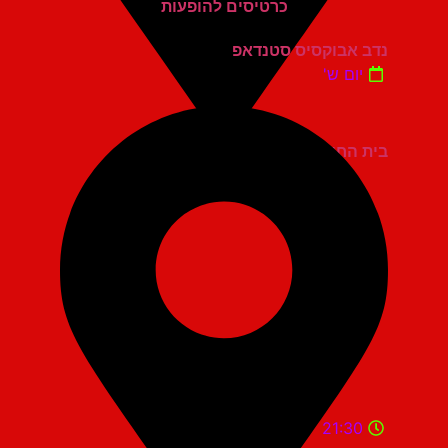
נדב אבוקסיס סטנדאפ
יום ש'
בית החייל תל אביב
21:30