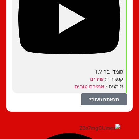
קומדי בר T.V
קטגוריה:
שירים
אומנים :
אמירם טובים
מצאתם טעות?