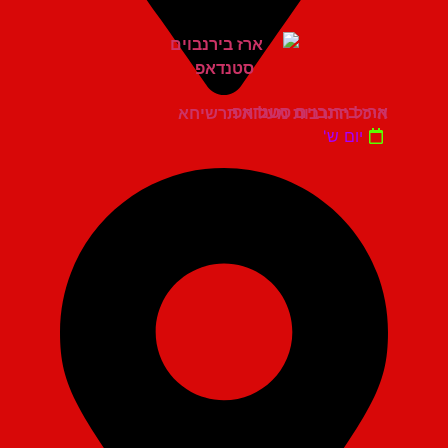
ארז בירנבוים סטנדאפ
היכל התרבות מעלות תרשיחא
יום ש'