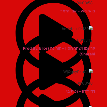
00:03:58
בואי רגע – אבי הזמר
00:03:12
קריזמו ושחר חסון – קורונה (Prod By. Elior
Sharabi)
00:03:40
דדי דדון – זכית בי